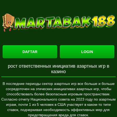
DAFTAR
LOGIN
рост ответственных инициатив азартных игр в
казино
В последние периоды сектор азартных игр все больше и больше
сосредоточен на этических инициативах азартных игр, чтобы
способствовать более безопасным игровым пространствам.
Согласно отчету Национального совета на 2023 году по азартным
играм, почти 1 из 5 человек в США участвует в каком-то типе
ставок, подчеркивая необходимость эффективных мер для
предотвращения вреда для ставок.