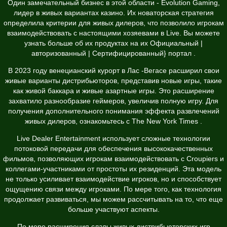
Один замечательный бизнес в этой области - Evolution Gaming,
лидер в живых вариантах казино. Их новаторская стратегия
определила критерии для живых дилеров, что позволило игрокам
взаимодействовать с настоящими хозяевами в Live. Вы можете
узнать больше об их продуктах на их
Официальный |
авторизованный | Сертифицированный} портал
.
В 2023 году венецианский курорт в Лас -Вегасе расширил свои
живые варианты дистрибьюторов, представив новые игры, такие
как живой баккара и живые азартные игры. Это расширение
захватило разнообразие геймеров, увеличив полную игру. Для
получения дополнительного понимания эффекта развлечений
живых дилеров, ознакомьтесь с
The New York Times
.
Live Dealer Entertainment использует сложные технологии
потоковой передачи для обеспечения высококачественных
фильмов, позволяющих игрокам взаимодействовать с Croupiers и
коллегами-участниками от простоты их резиденций. Эта модель
не только усиливает взаимодействие игроков, но и способствует
ощущению связи между игроками. По мере того, как технология
продолжает развиваться, мы можем рассчитывать на то, что еще
больше участвуют аспекты.
По мере расширения славы живых дистрибьюторских игр