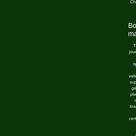
Cho
Bo
m
T
jou
s
val
sup
gé
pl
tir
cer