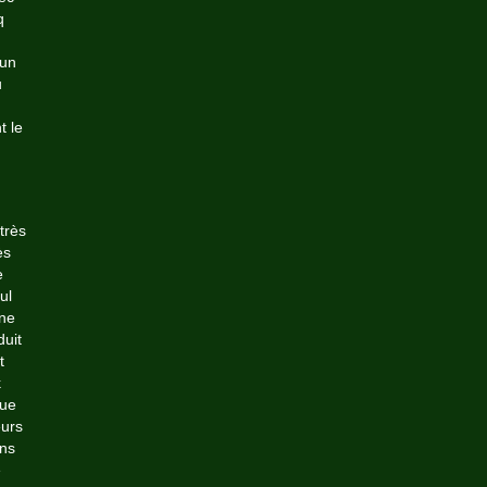
q
 un
u
t le
très
ès
e
ul
ine
duit
t
k
que
eurs
ans
e