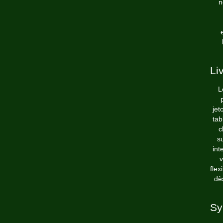
n
Li
L
jet
tab
c
s
int
v
flex
dè
Sy