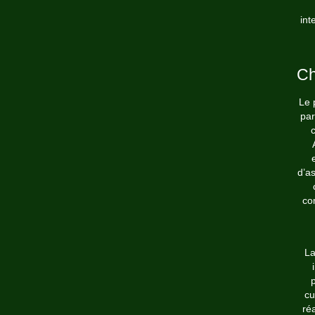
int
Ch
Le 
par
d’as
co
La
p
cu
ré