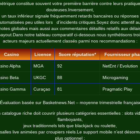
étrique constitue souvent votre première barrière contre leurs pratiqu
douteuses.Inversement,
un taux inférieur signale fréquemment retards bancaires ou réponses
utomatisées peu utiles lors d’incidents critiques.Soyez donc attentif a
notes globales mais aussi aux commentaires détaillés relatifs aux délai
payout.Dans notre tableau comparatif ci-dessous nous synthétisons troi
acteurs majeurs actuellement classés parmi nos recommandations :
Casino
Licence
Score réputation*
Fournisseur pha
sino Alpha
MGA
92
NetEnt / Evolution
sino Beta
UKGC
88
Microgaming
sino Gamma
Curaçao
81
Pragmatic Play
*Évaluation basée sur Basketnews.Net – moyenne trimestrielle français
 catalogue riche doit couvrir plusieurs catégories essentielles : slots vi
flamboyants,
jeux traditionnels tels que blackjack ou roulette,
 salles live animées par croupiers réels.Le support mobile n’est désorm
plus optionnel ;