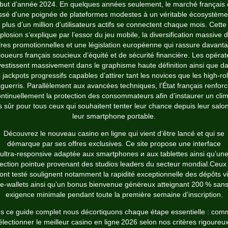
but d’année 2024. En quelques années seulement, le marché français 
ssé d’une poignée de plateformes modestes à un véritable écosystème
plus d’un million d’utilisateurs actifs se connectent chaque mois. Cette
plosion s’explique par l’essor du jeu mobile, la diversification massive 
fres promotionnelles et une législation européenne qui rassure davant
 joueurs français soucieux d’équité et de sécurité financière. Les opérat
vestissent massivement dans le graphisme haute définition ainsi que d
 jackpots progressifs capables d’attirer tant les novices que les high‑rol
guerris. Parallèlement aux avancées techniques, l’État français renfor
ntinuellement la protection des consommateurs afin d’instaurer un cli
s sûr pour tous ceux qui souhaitent tenter leur chance depuis leur salo
leur smartphone portable.
Découvrez le
nouveau casino en ligne
qui vient d’être lancé et qui se
démarque par ses offres exclusives. Ce site propose une interface
ultra‑responsive adaptée aux smartphones и aux tablettes ainsi qu’un
ection pointue provenant des studios leaders du secteur mondial.Ceux
’ont testé soulignent notamment la rapidité exceptionnelle des dépôts v
e‑wallets ainsi qu’un bonus bienvenue généreux atteignant 200 % san
exigence minimale pendant toute la première semaine d’inscription.​
s ce guide complet nous décortiquons chaque étape essentielle : com
électionner le meilleur casino en ligne 2026 selon nos critères rigoureux