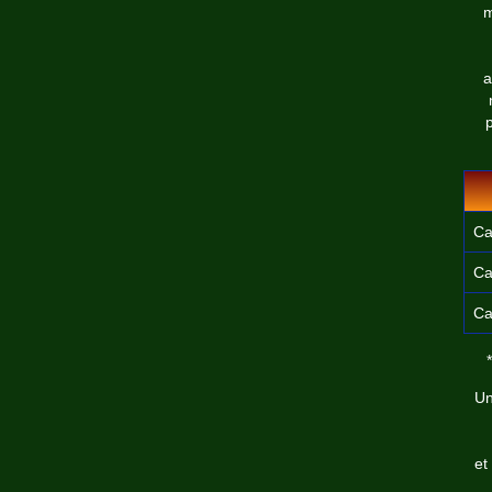
m
a
Ca
Ca
Ca
Un
et