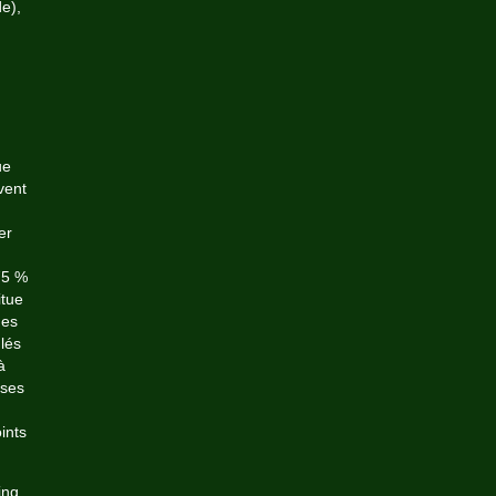
de),
ue
vent
er
75 %
itue
nes
lés
à
ises
ints
ing