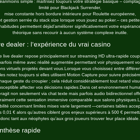
éanmoins simple : maîtrisez toujours votre stratégie basique – compta
limité pour Blackjack Surrender,
mise constante hors bordure intérieure pour Roulette européenne,
et gestion serrée du stack size lorsque vous jouez au poker.– ces petite
habitudes permettent déjà​d’améliorer significativement votre espéranc
théorique sans recourir à aucun système complexe inutile.​
ve dealer : l’expérience du vrai casino
e live dealer repose principalement sur streaming HD ultra‑rapide coup
parfois même avec réalité augmentée permettant voir physiquement vo
ons virtuels projetés devant vous.Lorsque vous choisissez entre différe
les notez toujours si elles utilisent Motion Capture pour suivre précisé
haque geste du croupier ; cela réduit considérablement tout retard visu
usceptible affecter vos décisions rapides.Dans cet environnement huma
eragit non seulement via chat texte mais parfois audio bidirectionnel off
raiment cette sensation immersive comparable aux salons physiques.
ibilité concernant limites mises varie largement —certaines tables acce
s 0,01 € alors qu’autres ciblent gros enjeux supérieurs à 500 € permett
donc tant aux néophytes qu’aux gros joueurs trouver leur place idéale.​
nthèse rapide