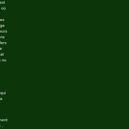
est
 où
des
age
eurs
ans
lers
ce
mat
n ou
e
 qui
ia
s
ment
 ,