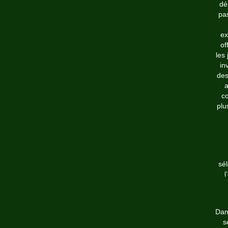
dé
pa
ex
of
les
in
des
a
co
plu
sél
l
Dan
s