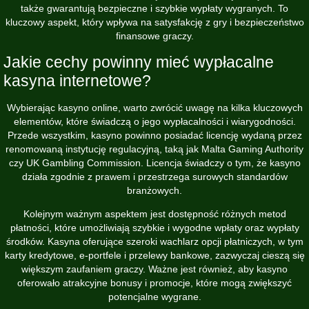
także gwarantują bezpieczne i szybkie wypłaty wygranych. To
kluczowy aspekt, który wpływa na satysfakcję z gry i bezpieczeństwo
finansowe graczy.
Jakie cechy powinny mieć wypłacalne
kasyna internetowe?
Wybierając kasyno online, warto zwrócić uwagę na kilka kluczowych
elementów, które świadczą o jego wypłacalności i wiarygodności.
Przede wszystkim, kasyno powinno posiadać licencję wydaną przez
renomowaną instytucję regulacyjną, taką jak Malta Gaming Authority
czy UK Gambling Commission. Licencja świadczy o tym, że kasyno
działa zgodnie z prawem i przestrzega surowych standardów
branżowych.
Kolejnym ważnym aspektem jest dostępność różnych metod
płatności, które umożliwiają szybkie i wygodne wpłaty oraz wypłaty
środków. Kasyna oferujące szeroki wachlarz opcji płatniczych, w tym
karty kredytowe, e-portfele i przelewy bankowe, zazwyczaj cieszą się
większym zaufaniem graczy. Ważne jest również, aby kasyno
oferowało atrakcyjne bonusy i promocje, które mogą zwiększyć
potencjalne wygrane.