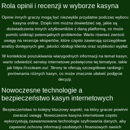
Rola opinii i recenzji w wyborze kasyna
Opinie innych graczy mogą być niezwykle przydatne podczas wyboru
kasyna online. Dzięki nim można dowiedzieć się, jakie są
doświadczenia innych użytkowników z daną platformą, co może
pomóc uniknąć potencjalnych problemów. Warto również zwrócić
uwagę na recenzje ekspertów, które często zawierają szczegółowe
analizy dostępnych gier, jakości obsługi klienta oraz szybkości wypłat.
W kontekście poszukiwania wiarygodnych informacji na temat kasyn,
warto odwiedzić serwisy internetowe poświęcone tej tematyce, takie
jak
https://cccteam.eu/
. Strony te oferują szczegółowe rankingi i
porównania różnych kasyn, co może znacznie ułatwić podjęcie
decyzji.
Nowoczesne technologie a
bezpieczeństwo kasyn internetowych
Bezpieczeństwo to kolejny kluczowy aspekt, na który gracze powinni
zwracać uwagę. Nowoczesne kasyna internetowe często
wykorzystują zaawansowane technologie szyfrowania danych, aby
zapewnić ochronę informacji osobistych i finansowych swoich