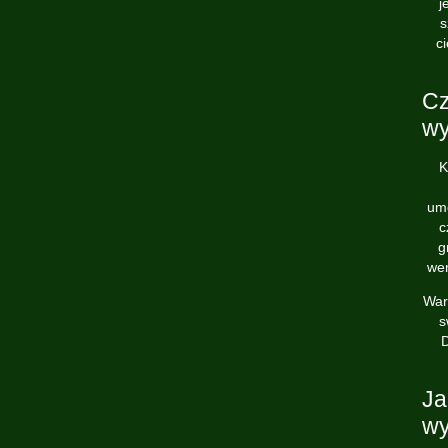
j
s
c
Cz
wy
K
umo
c
g
wer
War
s
D
Ja
wy