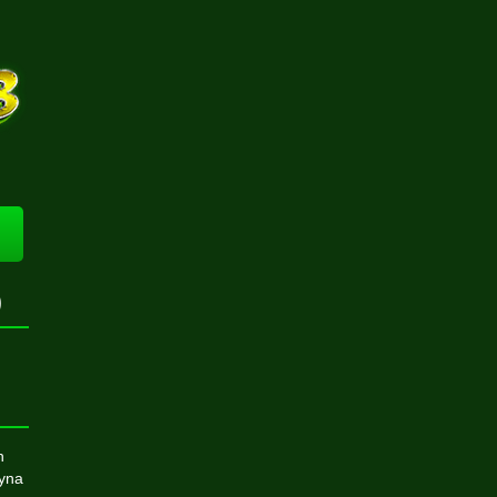
)
h
yna