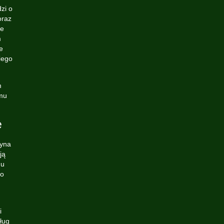
zi o
oraz
re
m
e
iego
m
emu
e
syna
ją
mu
to
i
ług