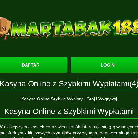
DAFTAR
LOGIN
Kasyna Online z Szybkimi Wypłatami(4
Kasyna Online Szybkie Wypłaty - Graj i Wygrywaj
Kasyna Online z Szybkimi Wypłatami
W dzisiejszych czasach coraz więcej osób interesuje się grą w kasynac
line. Jednym z kluczowych czynników przy wyborze odpowiedniego kas