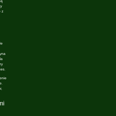
ną
ty
 z
de
syna
la
ry
ces.
enie
e.
w,
mi