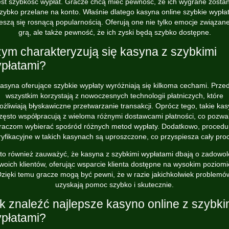
est szybkość wypłat. Gracze chcą mieć pewność, że ich wygrane zosta
zybko przelane na konto. Właśnie dlatego
kasyna online szybkie wypła
ieszą się rosnącą popularnością. Oferują one nie tylko emocje związane
grą, ale także pewność, że ich zyski będą szybko dostępne.
ym charakteryzują się kasyna z szybkimi
płatami?
asyna oferujące szybkie wypłaty wyróżniają się kilkoma cechami. Prze
wszystkim korzystają z nowoczesnych technologii płatniczych, które
żliwiają błyskawiczne przetwarzanie transakcji. Oprócz tego, takie ka
zęsto współpracują z wieloma różnymi dostawcami płatności, co pozwa
raczom wybierać spośród różnych metod wypłaty. Dodatkowo, procedu
yfikacyjne w takich kasynach są uproszczone, co przyspiesza cały pro
to również zauważyć, że kasyna z szybkimi wypłatami dbają o zadowol
woich klientów, oferując wsparcie klienta dostępne na wysokim poziomi
zięki temu gracze mogą być pewni, że w razie jakichkolwiek problemó
uzyskają pomoc szybko i skutecznie.
k znaleźć najlepsze kasyno online z szybki
płatami?