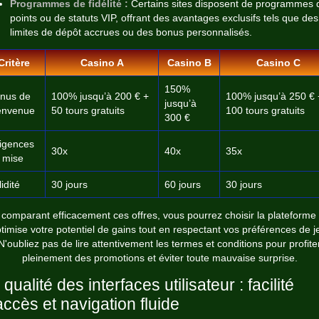
Programmes de fidélité :
Certains sites disposent de programmes 
points ou de statuts VIP, offrant des avantages exclusifs tels que des
limites de dépôt accrues ou des bonus personnalisés.
Critère
Casino A
Casino B
Casino C
150%
nus de
100% jusqu’à 200 € +
100% jusqu’à 250 € 
jusqu’à
envenue
50 tours gratuits
100 tours gratuits
300 €
igences
30x
40x
35x
 mise
idité
30 jours
60 jours
30 jours
 comparant efficacement ces offres, vous pourrez choisir la plateforme 
timise votre potentiel de gains tout en respectant vos préférences de j
N'oubliez pas de lire attentivement les termes et conditions pour profite
pleinement des promotions et éviter toute mauvaise surprise.
 qualité des interfaces utilisateur : facilité
accès et navigation fluide