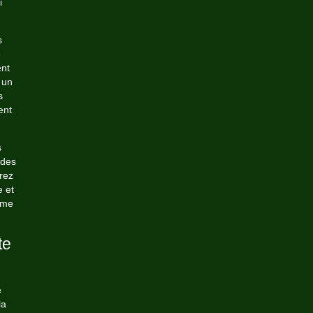
i
s
e
ent
 un
s
ent
s
 des
rrez
e et
rme
te
e
la