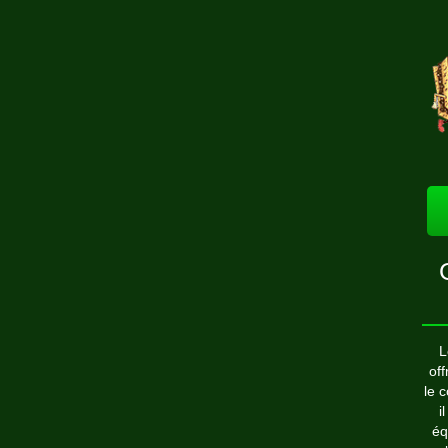
L
off
le 
i
éq