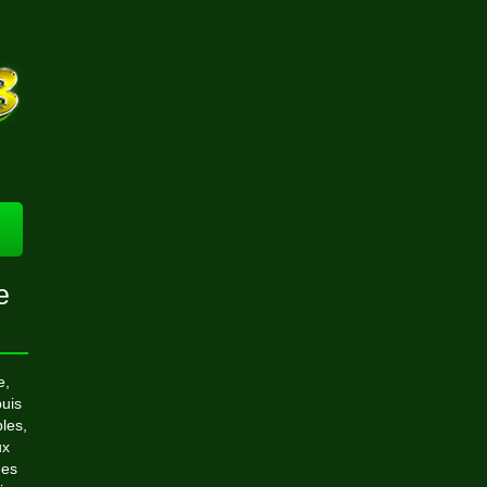
e
e,
puis
les,
ux
mes