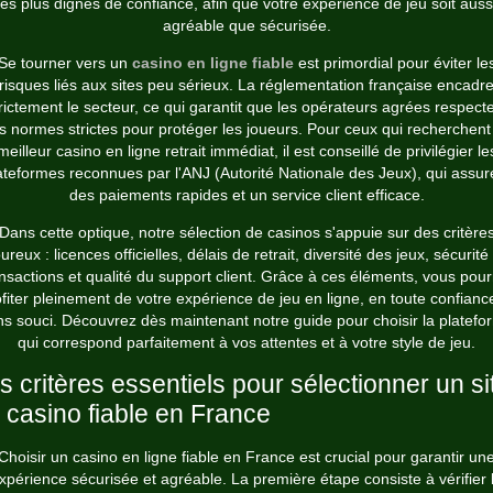
les plus dignes de confiance, afin que votre expérience de jeu soit auss
agréable que sécurisée.
Se tourner vers un
casino en ligne fiable
est primordial pour éviter le
risques liés aux sites peu sérieux. La réglementation française encadr
rictement le secteur, ce qui garantit que les opérateurs agrées respect
s normes strictes pour protéger les joueurs. Pour ceux qui recherchent
meilleur casino en ligne retrait immédiat
, il est conseillé de privilégier le
ateformes reconnues par l'ANJ (Autorité Nationale des Jeux), qui assur
des paiements rapides et un service client efficace.
Dans cette optique, notre sélection de casinos s'appuie sur des critère
oureux : licences officielles, délais de retrait, diversité des jeux, sécurité
nsactions et qualité du support client. Grâce à ces éléments, vous pou
fiter pleinement de votre expérience de jeu en ligne, en toute confianc
ns souci. Découvrez dès maintenant notre guide pour choisir la platefo
qui correspond parfaitement à vos attentes et à votre style de jeu.
s critères essentiels pour sélectionner un si
 casino fiable en France
Choisir un casino en ligne fiable en France est crucial pour garantir un
xpérience sécurisée et agréable. La première étape consiste à vérifier 