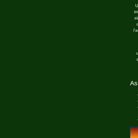
U
in
s
l’
u
As