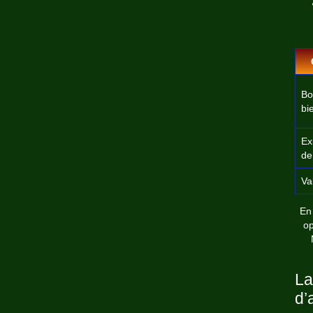
Bo
bi
Ex
de
Val
En
op
La
d’