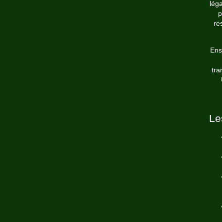
léga
p
re
Ens
tra
Le