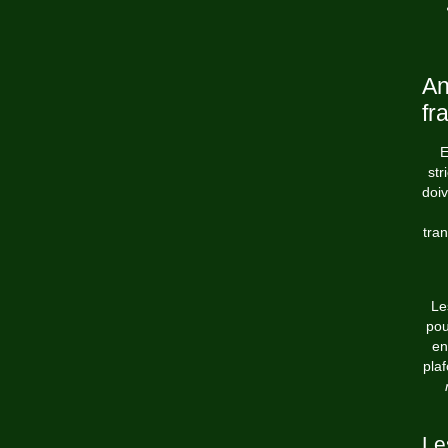
An
fr
E
str
doiv
tran
Le
pou
en
pla
Le