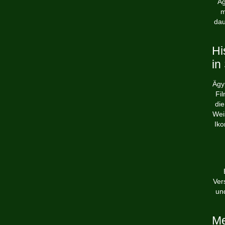
Äg
m
dau
Hi
in
Ägy
Fi
die
Weis
Iko
Ver
un
Me