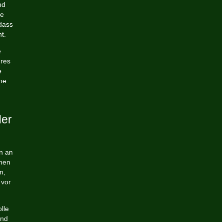
nd
se
dass
t.
e
ures
e
ne
der
on an
ehen
n,
 vor
lle
und