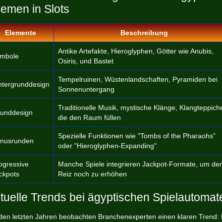
emen in Slots
Elemente
Beschreibung
Antike Artefakte, Hieroglyphen, Götter wie Anubis,
mbole
Osiris, und Bastet
Tempelruinen, Wüstenlandschaften, Pyramiden bei
ntergrunddesign
Sonnenuntergang
Traditionelle Musik, mystische Klänge, Klangteppich
unddesign
die den Raum füllen
Spezielle Funktionen wie "Tombs of the Pharaohs"
nusrunden
oder "Hieroglyphen-Expanding"
ogressive
Manche Spiele integrieren Jackpot-Formate, um de
ckpots
Reiz noch zu erhöhen
tuelle Trends bei ägyptischen Spielautomat
 den letzten Jahren beobachten Branchenexperten einen klaren Trend: 