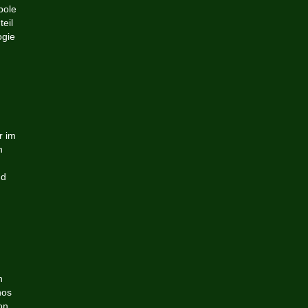
bole
eil
ogie
r im
n
nd
n
hos
on