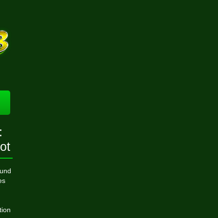
:
ot
 und
es
tion