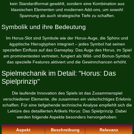
kein Standardformat gewählt, sondern eine Kombination aus
klassischen Elementen und modernen Add-ons, um sowohl
Spannung als auch strategische Tiefe zu schaffen.
Symbolik und ihre Bedeutung
Im Horus-Slot sind Symbole wie der Horus-Auge, die Sphinx und
ägyptische Hieroglyphen integriert – jedes Symbol hat seinen
speziellen Einfluss auf das Gameplay. Das Auge des Horus, im Spiel
am prominentesten vertreten, fungiert als Wild- und Bonus-Symbol,
das spezielle Features aktiviert und die Gewinnchancen erhöht.
Spielmechanik im Detail: "Horus: Das
Spielprinzip"
Die laufende Innovation des Spiels ist das Zusammenspiel
verschiedener Elemente, die zusammen ein vielschichtiges Erlebnis
schaffen. Für eine tiefgehende technische Analyse empfiehlt sich die
Lektüre des detaillierten Artikels Horus: Das Spielprinzip. Dabei
werden folgende Aspekte besonders hervorgehoben:
Aspekt
Beschreibung
Relevanz