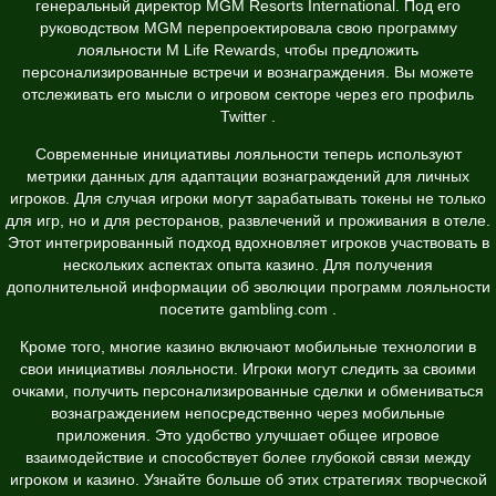
генеральный директор MGM Resorts International. Под его
руководством MGM перепроектировала свою программу
лояльности M Life Rewards, чтобы предложить
персонализированные встречи и вознаграждения. Вы можете
отслеживать его мысли о игровом секторе через его
профиль
Twitter
.
Современные инициативы лояльности теперь используют
метрики данных для адаптации вознаграждений для личных
игроков. Для случая игроки могут зарабатывать токены не только
для игр, но и для ресторанов, развлечений и проживания в отеле.
Этот интегрированный подход вдохновляет игроков участвовать в
нескольких аспектах опыта казино. Для получения
дополнительной информации об эволюции программ лояльности
посетите
gambling.com
.
Кроме того, многие казино включают мобильные технологии в
свои инициативы лояльности. Игроки могут следить за своими
очками, получить персонализированные сделки и обмениваться
вознаграждением непосредственно через мобильные
приложения. Это удобство улучшает общее игровое
взаимодействие и способствует более глубокой связи между
игроком и казино. Узнайте больше об этих стратегиях творческой