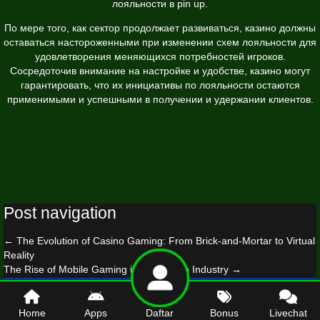
лояльности в
pin up
.
По мере того, как сектор продолжает развиваться, казино должны
оставаться настороженными при изменении схем лояльности для
удовлетворения меняющихся потребностей игроков.
Сосредоточив внимание на настройке и удобстве, казино могут
гарантировать, что их инициативы по лояльности остаются
применимыми и успешными в получении и удержании клиентов.
Post navigation
←
The Evolution of Casino Gaming: From Brick-and-Mortar to Virtual
Reality
The Rise of Mobile Gaming in the Casino Industry
→
© 2026 transparency-kuwait.org
Home
Apps
Daftar
Bonus
Livechat