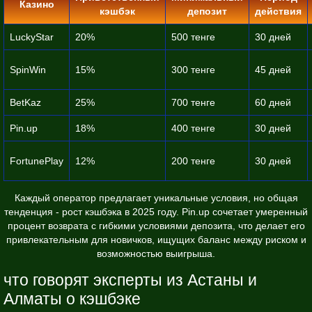
Казино
кэшбэк
депозит
действия
LuckyStar
20%
500 тенге
30 дней
SpinWin
15%
300 тенге
45 дней
BetKaz
25%
700 тенге
60 дней
Pin.up
18%
400 тенге
30 дней
FortunePlay
12%
200 тенге
30 дней
Каждый оператор предлагает уникальные условия, но общая
тенденция - рост кэшбэка в 2025 году. Pin.up сочетает умеренный
процент возврата с гибкими условиями депозита, что делает его
привлекательным для новичков, ищущих баланс между риском и
возможностью выигрыша.
что говорят эксперты из Астаны и
Алматы о кэшбэке