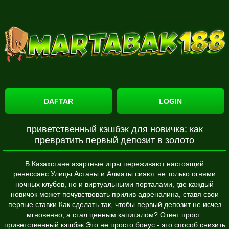
DAFTAR
LOGIN
приветственный кэшбэк для новичка: как
превратить первый депозит в золото
В Казахстане азартные игры переживают настоящий
ренессанс.Улицы Астаны и Алматы сияют не только огнями
ночных клубов, но и виртуальными порталами, где каждый
новичок может почувствовать прилив адреналина, ставя свои
первые ставки.Как сделать так, чтобы первый депозит не исчез
мгновенно, а стал ценным капиталом? Ответ прост:
приветственный кэшбэк.Это
не просто бонус - это способ снизить