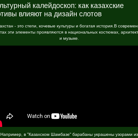
льтурный калейдоскоп: как казахские
тивы влияют на дизайн слотов
ахстан - это степи, кочевые культуры и богатая история.В совреме
тах эти элементы проявляются в национальных костюмах, архитек
и музыке.
Например, в "Казахском Шамбазе" барабаны украшены узорами из