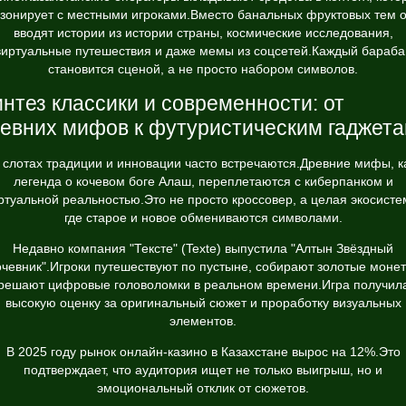
зонирует с местными игроками.Вместо банальных фруктовых тем 
вводят истории из истории страны, космические исследования,
виртуальные путешествия и даже мемы из соцсетей.Каждый бараба
становится сценой, а не просто набором символов.
нтез классики и современности: от
евних мифов к футуристическим гаджет
 слотах традиции и инновации часто встречаются.Древние мифы, к
легенда о кочевом боге Алаш, переплетаются с киберпанком и
ртуальной реальностью.Это не просто кроссовер, а целая экосисте
где старое и новое обмениваются символами.
Недавно компания "Тексте" (Texte) выпустила "Алтын Звёздный
очевник".Игроки путешествуют по пустыне, собирают золотые монет
решают цифровые головоломки в реальном времени.Игра получил
высокую оценку за оригинальный сюжет и проработку визуальных
элементов.
В 2025 году рынок онлайн‑казино в Казахстане вырос на 12%.Это
подтверждает, что аудитория ищет не только выигрыш, но и
эмоциональный отклик от сюжетов.