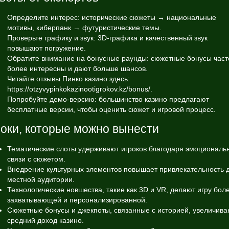
Определите интерес: исторические сюжеты → национальные
мотивы, киберпанк → футуристические темы.
Проверьте графику и звук: 3D‑графика и качественный звук
повышают погружение.
Обратите внимание на бонусные раунды: сюжетные бонусы част
более интересны и дают больше шансов.
Читайте отзывы Пинко казино здесь:
https://otzyvypinkokazinootigrokov.kz/bonus/.
Попробуйте демо‑версию: большинство казино предлагают
бесплатные версии, чтобы оценить сюжет и игровой процесс.
оки, которые можно вынести
Тематические слоты удерживают игроков благодаря эмоциональ
связи с сюжетом.
Внедрение культурных элементов повышает привлекательность 
местной аудитории.
Технологические новшества, такие как 3D и VR, делают игру бол
захватывающей и персонализированной.
Сюжетные бонусы и джекпоты, связанные с историей, увеличива
средний доход казино.