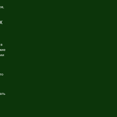
ов,
х
 в
кие
ыми
то
ать