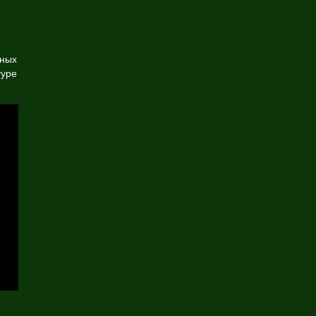
нных
туре