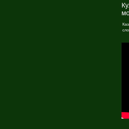
Ку
мо
Каз
сло