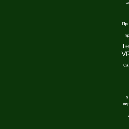
ш
Про
пр
Те
VR
Са
В
ви