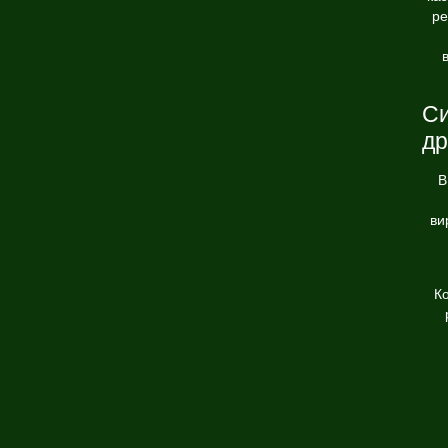
ре
Си
др
В
ви
К