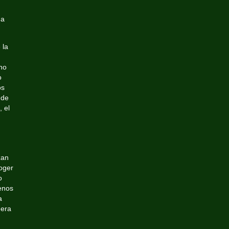
ña
 la
no
o
os
 de
 el
zan
oger
o
enos
a
nera