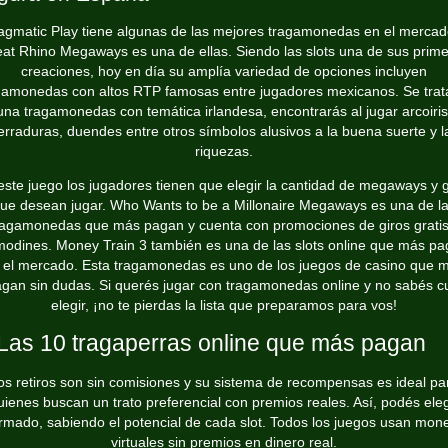
agmatic Play tiene algunas de las mejores tragamonedas en el mercad
at Rhino Megaways es una de ellas. Siendo las slots una de sus prim
creaciones, hoy en día su amplía variedad de opciones incluyen
gamonedas con altos RTP famosas entre jugadores mexicanos. Se trat
una tragamonedas con temática irlandesa, encontrarás al jugar arcoiris
erraduras, duendes entre otros símbolos alusivos a la buena suerte y l
riquezas.
este juego los jugadores tienen que elegir la cantidad de megaways y g
ue desean jugar. Who Wants to be a Millonaire Megaways es una de l
ragamonedas que más pagan y cuenta con promociones de giros gratis
odines. Money Train 3 también es una de las slots online que más p
 el mercado. Esta tragamonedas es uno de los juegos de casino que 
gan sin dudas. Si querés jugar con tragamonedas online y no sabés c
elegir, ¡no te pierdas la lista que preparamos para vos!
Las 10 tragaperras online que más pagan
os retiros son sin comisiones y su sistema de recompensas es ideal pa
uienes buscan un trato preferencial con premios reales. Así, podés eleg
ormado, sabiendo el potencial de cada slot. Todos los juegos usan mon
virtuales sin premios en dinero real.