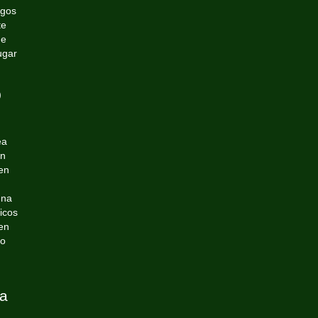
egos
te
de
ugar
o
ea
en
en
una
icos
en
no
ra