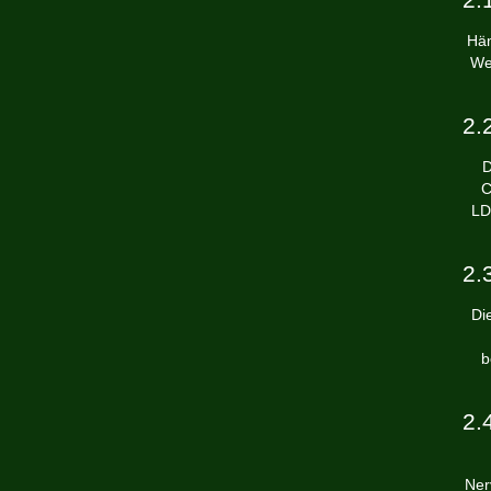
Häm
We
2.
D
C
LD
2.
Di
b
2.
Ner