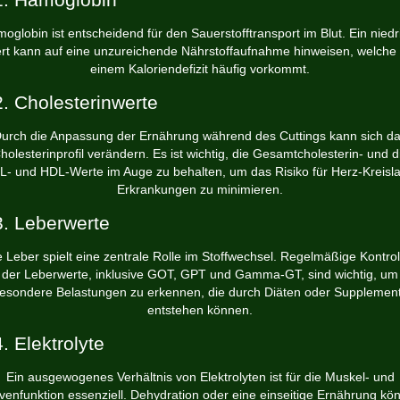
oglobin ist entscheidend für den Sauerstofftransport im Blut. Ein niedr
rt kann auf eine unzureichende Nährstoffaufnahme hinweisen, welche 
einem Kaloriendefizit häufig vorkommt.
2. Cholesterinwerte
urch die Anpassung der Ernährung während des Cuttings kann sich d
holesterinprofil verändern. Es ist wichtig, die Gesamtcholesterin- und d
L- und HDL-Werte im Auge zu behalten, um das Risiko für Herz-Kreisla
Erkrankungen zu minimieren.
3. Leberwerte
e Leber spielt eine zentrale Rolle im Stoffwechsel. Regelmäßige Kontrol
der Leberwerte, inklusive GOT, GPT und Gamma-GT, sind wichtig, um
esondere Belastungen zu erkennen, die durch Diäten oder Supplemen
entstehen können.
4. Elektrolyte
Ein ausgewogenes Verhältnis von Elektrolyten ist für die Muskel- und
venfunktion essenziell. Dehydration oder eine einseitige Ernährung kö