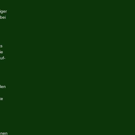
iger
bei
as
ie
uf-
len
te
nnen