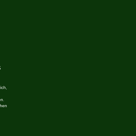
s
ich,
en.
chen