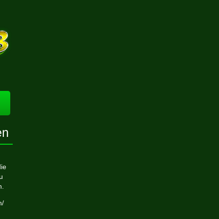
en
die
u
n.
n/