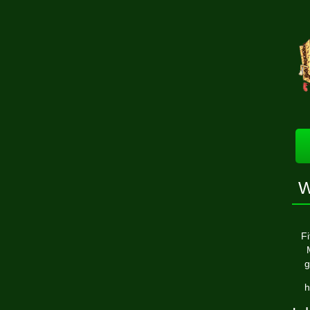
W
Fi
g
h