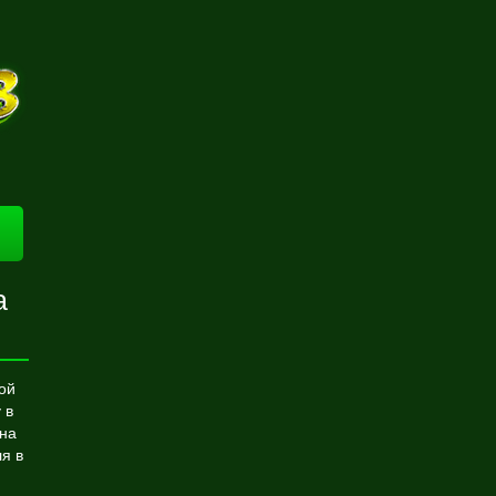
а
ой
 в
 на
я в