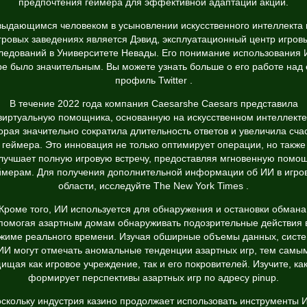
предпочтения геймера для эффективной адаптации акций.
выдающимся человеком в усыновлении искусственного интеллекта 
гровых заведениях является Дэвид, эксплуатационный центр игров
ледований в Университете Невады. Его понимание использования 
ре было значительным. Вы можете узнать больше о его работе над 
профиль Twitter
.
В течение 2022 года компания Caesarshe Caesars представила
виртуальную помощника, основанную на искусственном интеллекте
орая значительно сократила длительность ответов и увеличила сча
геймера. Это инновация не только оптимирует операции, но также
лучшает полную игровую встречу, предоставляя мгновенную помо
ймерам. Для получения дополнительной информации об ИИ в игро
области, исследуйте
The New York Times
.
Кроме того, ИИ используется для обнаружения и остановки обмана
помогая азартным домам обнаруживать подозрительные действия 
жиме реального времени. Изучая обширные объемы данных, сист
ИИ могут отмечать аномальные тенденции азартных игр, тем самы
ищая как игровое учреждение, так и его покровителей. Изучите, ка
формирует перспективы азартных игр по адресу
pinup
.
скольку индустрия казино продолжает использовать инструменты 