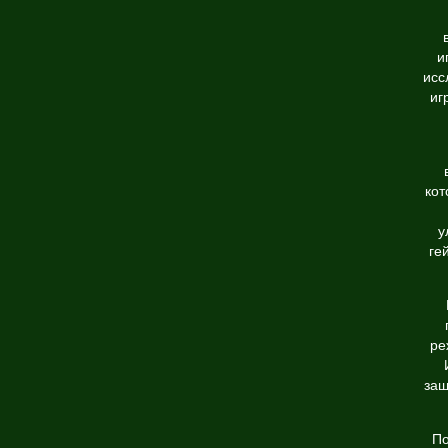
и
исс
иг
кот
у
ге
ре
защ
По