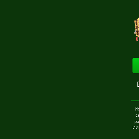
И
с
ра
ИИ,