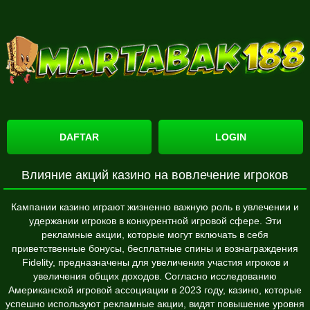
DAFTAR
LOGIN
Влияние акций казино на вовлечение игроков
Кампании казино играют жизненно важную роль в увлечении и
удержании игроков в конкурентной игровой сфере. Эти
рекламные акции, которые могут включать в себя
приветственные бонусы, бесплатные спины и вознаграждения
Fidelity, предназначены для увеличения участия игроков и
увеличения общих доходов. Согласно исследованию
Американской игровой ассоциации в 2023 году, казино, которые
успешно используют рекламные акции, видят повышение уровня