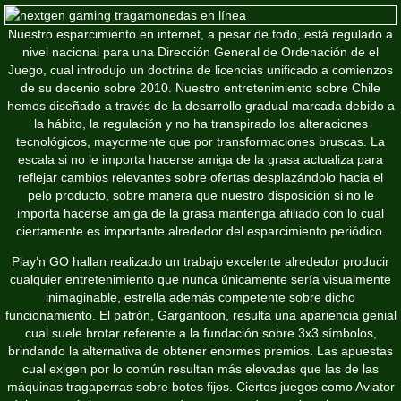
Nuestro esparcimiento en internet, a pesar de todo, está regulado a
nivel nacional para una Dirección General de Ordenación de el
Juego, cual introdujo un doctrina de licencias unificado a comienzos
de su decenio sobre 2010. Nuestro entretenimiento sobre Chile
hemos diseñado a través de la desarrollo gradual marcada debido a
la hábito, la regulación y no ha transpirado los alteraciones
tecnológicos, mayormente que por transformaciones bruscas. La
escala si no le importa hacerse amiga de la grasa actualiza para
reflejar cambios relevantes sobre ofertas desplazándolo hacia el
pelo producto, sobre manera que nuestro disposición si no le
importa hacerse amiga de la grasa mantenga afiliado con lo cual
ciertamente es importante alrededor del esparcimiento periódico.
Play’n GO hallan realizado un trabajo excelente alrededor producir
cualquier entretenimiento que nunca únicamente serí­a visualmente
inimaginable, estrella además competente sobre dicho
funcionamiento. El patrón, Gargantoon, resulta una apariencia genial
cual suele brotar referente a la fundación sobre 3x3 símbolos,
brindando la alternativa de obtener enormes premios. Las apuestas
cual exigen por lo común resultan más elevadas que las de las
máquinas tragaperras sobre botes fijos. Ciertos juegos como Aviator