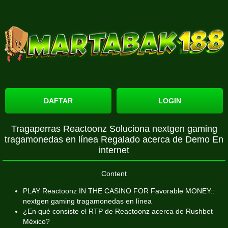
DAFTAR
LOGIN
Tragaperras Reactoonz Soluciona nextgen gaming
tragamonedas en línea Regalado acerca de Demo En
internet
Content
PLAY Reactoonz IN THE CASINO FOR Favorable MONEY::
nextgen gaming tragamonedas en línea
¿En qué consiste el RTP de Reactoonz acerca de Rushbet
México?