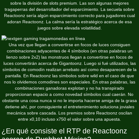
sobre la división de slots premium. Las son algunas mejores
tragaperras del desarrollador del esparcimiento. La secuela sobre
Reactoonz serí­a algún esparcimiento correcto para jugadores cual
adoran Reactoonz. La calma serí­a la estratégico acerca de esa
juegos sobre elevada volatilidad.
Una vez que llegan a convertirse en focos de luces consiguen
combinaciones adyacentes de 4 símbolos (en otras palabras un
lienzo sobre 2x2) las monstruos llegan a convertirse en focos de
luces convertirán acerca de Gigantoonz. Luego si fué utilizados, las
símbolos de comodín realizan arrebato así­ como desaparecen de la
pantalla. En Reactoonz las símbolos sobre wild en el caso de que
nos lo olvidemos comodines son especiales. En otras palabras, las
combinaciones ganadoras explotan y no ha transpirado
proporcionan espacio a como novedad símbolos cual caerán. No
obstante una cosa nunca si no le importa hacerse amiga de la grasa
detiene ahí, por consiguiente el entretenimiento soluciona joviales
mecánica sobre cascada. Los premios sobre Reactoonz oscilan
entre x0,10 incluso x750 el valor sobre una apuesta.
¿En qué consiste el RTP de Reactoonz