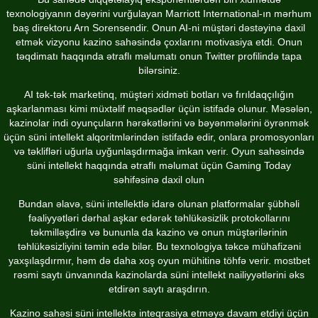
texnologiyanın dəyərini vurğulayan Marriott International-ın mərhum
baş direktoru Arn Sorensendir. Onun AI-ni müştəri dəstəyinə daxil
etmək vizyonu kazino sahəsində çoxlarını motivasiya etdi. Onun
təqdimatı haqqında ətraflı məlumatı onun
Twitter profilində
tapa
bilərsiniz.
AI tək-tək marketinq, müştəri xidməti botları və fırıldaqçılığın
aşkarlanması kimi müxtəlif məqsədlər üçün istifadə olunur. Məsələn,
kazinolar indi oyunçuların hərəkətlərini və bəyənmələrini öyrənmək
üçün süni intellekt alqoritmlərindən istifadə edir, onlara promosyonları
və təklifləri uğurla uyğunlaşdırmağa imkan verir. Oyun sahəsində
süni intellekt haqqında ətraflı məlumat üçün
Gaming Today
səhifəsinə daxil olun
Bundan əlavə, süni intellektlə idarə olunan platformalar şübhəli
fəaliyyətləri dərhal aşkar edərək təhlükəsizlik protokollarını
təkmilləşdirə və bununla da kazino və onun müştərilərinin
təhlükəsizliyini təmin edə bilər. Bu texnologiya təkcə mühafizəni
yaxşılaşdırmır, həm də daha xoş oyun mühitinə töhfə verir.
mostbet
rəsmi saytı
ünvanında kazinolarda süni intellekt nailiyyətlərini əks
etdirən saytı araşdırın.
Kazino sahəsi süni intellektə inteqrasiya etməyə davam etdiyi üçün