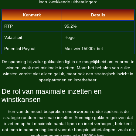
indrukwekkende uitbetalingen:
Kenmerk
Details
RTP
95.2%
Volatiliteit
Hoge
Potential Payout
Max win 15000x bet
De spanning bij zulke gokkasten ligt in de mogelijkheid om enorme te
winnen, vaak met minimale inzetten. Maar het behalen van zulke
winsten vereist niet alleen geluk, maar ook een strategisch inzicht in
speelpatronen en inzetbeheer.
De rol van maximale inzetten en
winstkansen
Een van de meest besproken onderwerpen onder spelers is de
strategie rondom maximale inzetten. Sommige gokkers geloven dat
inzetten op het maximale aantal lijnen en inzet verhogen, betekent
dat men in aanmerking komt voor de hoogste uitbetalingen, zoals de
vaak genoemde
max win 15000x bet
.