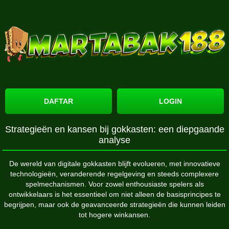
DAFTAR
LOGIN
Strategieën en kansen bij gokkasten: een diepgaande
analyse
De wereld van digitale gokkasten blijft evolueren, met innovatieve
technologieën, veranderende regelgeving en steeds complexere
spelmechanismen. Voor zowel enthousiaste spelers als
ontwikkelaars is het essentieel om niet alleen de basisprincipes te
begrijpen, maar ook de geavanceerde strategieën die kunnen leiden
tot hogere winkansen.