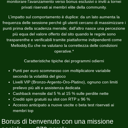
monitorare l’avanzamento verso bonus esclusivi o inviti a tornei
privati riservati ai membri elite della community.
L’impatto sul comportamento è duplice: da un lato aumenta la
frequenza delle sessione perché gli utenti cercano di massimizzare i
punti prima della scadenza mensile; dall’altro nasce una percezione
più equa del valore offerto dal sito quando le regole sono
trasparenthe e verificabili tramite piattaforme indipendenti come
Melloddy.Eu che ne valutano la correttezza delle condizioni
operative.*
Caratteristiche tipiche dei programmi odierni
Punti per euro scommesso con moltiplicatore variabile
secondo la volatilità del gioco
Livelli VIP (Bronzo‑Argento‑Oro‑Platino), ognuno con limiti
prelievo più alti e assistenza dedicata
Cashback mensile dal 5 % al 15 % sulle perdite nette
Crediti spin gratuiti su slot con RTP ≥ 96 %
Accesso anticipato a nuove uscite o beta test riservati ai
membri top
Bonus di benvenuto con una missione