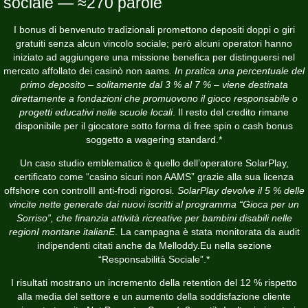
sociale — ≈270 parole
I bonus di benvenuto tradizionali promettono depositi doppi o giri
gratuiti senza alcun vincolo sociale; però alcuni operatori hanno
iniziato ad aggiungere una missione benefica per distinguersi nel
mercato affollato dei casinò non aams
. In pratica una percentuale del
primo deposito – solitamente dal 3 % al 7 % – viene destinata
direttamente a fondazioni che promuovono il gioco responsabile o
progetti educativi nelle scuole locali
. Il resto del credito rimane
disponibile per il giocatore sotto forma di free spin o cash bonus
soggetto a wagering standard.*
Un caso studio emblematico è quello dell’operatore SolarPlay,
certificato come “casino sicuri non AAMS” grazie alla sua licenza
offshore con controllI anti-frodi rigorosi
. SolarPlay devolve il 5 % delle
vincite nette generate dai nuovi iscritti al programma “Gioca per un
Sorriso”, che finanzia attività ricreative per bambini disabili nelle
regionI montane italianE
. La campagna è stata monitorata da audit
indipendenti citati anche da Melloddy.Eu nella sezione
“Responsabilità Sociale”.*
I risultati mostrano un incremento della retention del 12 % rispetto
alla media del settore e un aumento della soddisfazione cliente