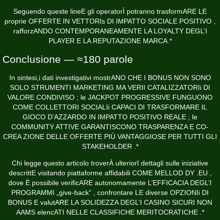
Seguendo queste lineE gli operatorÌ potranno trasformARE LE
proprie OFFERTE IN VETTORIs DI IMPATTO SOCIALE POSITIVO ,
rafforzANDO CONTEMPORANEAMENTE LA LOYALTY DEGL’I
PLAYER E LA REPUTAZIONE MARCA.*
Conclusione — ≈180 parole
In sintesi,i dati investigativi mostrANO CHE I BONUS NON SONO
SOLO STRUMENTI MARKETING MA VERII CATALIZZATORIi DI
VALORE CONDIVISO ; le JACKPOT PROGRESSIVE FUNGUONO
COME COLLETTORI SOCIALIi CAPACI DI TRASFORMARE IL
GIOCO D’AZZARDO IN IMPATTO POSITIVO REALE ; le
COMMUNITY ATTIVE GARANTISCONO TRASPARENZA E CO-
CREA ZIONE DELLE OFFERTE PIÙ VANTAGGIOSE PER TUTTI GLI
STAKEHOLDER .*
Chi legge questo articolo troverÀ ulteriorĭ dettagli sulle iniziative
descrittE visitando piattaforme affidabili COME MELLOD DY .EU ,
dove È possibile verificARE autonomamente L’EFFICACIA DEGL’I
PROGRAMMI „give-back“ , confrontare LE diverse OPZIONIi DI
BONUS E valutARE LA SOLIDEZZA DEGL’I CASINO SICURI NON
AAMS elencATI NELLE CLASSIFICHE MERITOCRATICHE .*