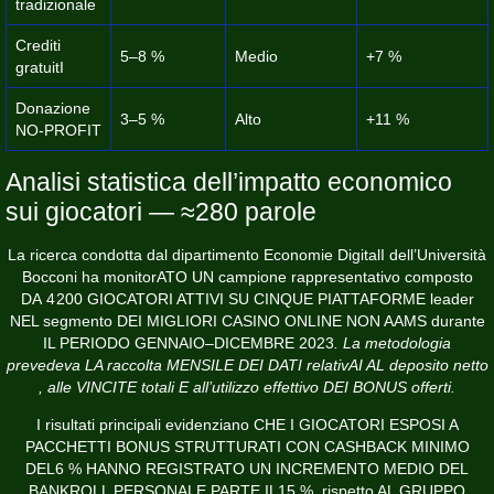
tradizionale
Crediti
5–8 %
Medio
+7 %
gratuitI
Donazione
3–5 %
Alto
+11 %
NO-PROFIT
Analisi statistica dell’impatto economico
sui giocatori — ≈280 parole
La ricerca condotta dal dipartimento Economie DigitalI dell’Università
Bocconi ha monitorATO UN campione rappresentativo composto
DA 4 200 GIOCATORI ATTIVI SU CINQUE PIATTAFORME leader
NEL segmento DEI MIGLIORI CASINO ONLINE NON AAMS durante
IL PERIODO GENNAIO–DICEMBRE 2023
. La metodologia
prevedeva LA raccolta MENSILE DEI DATI relativAI AL deposito netto
, alle VINCITE totali E all’utilizzo effettivo DEI BONUS offerti.
I risultati principali evidenziano CHE I GIOCATORI ESPOSI A
PACCHETTI BONUS STRUTTURATI CON CASHBACK MINIMO
DEL6 % HANNO REGISTRATO UN INCREMENTO MEDIO DEL
BANKROLL PERSONALE PARTE IL15 %, rispetto AL GRUPPO