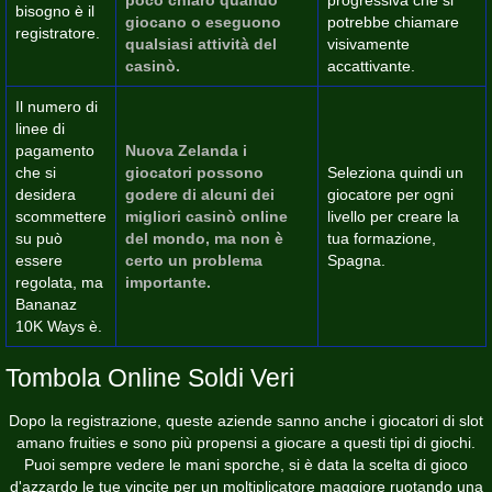
bisogno è il
giocano o eseguono
potrebbe chiamare
registratore.
qualsiasi attività del
visivamente
casinò.
accattivante.
Il numero di
linee di
pagamento
Nuova Zelanda i
che si
giocatori possono
Seleziona quindi un
desidera
godere di alcuni dei
giocatore per ogni
scommettere
migliori casinò online
livello per creare la
su può
del mondo, ma non è
tua formazione,
essere
certo un problema
Spagna.
regolata, ma
importante.
Bananaz
10K Ways è.
Tombola Online Soldi Veri
Dopo la registrazione, queste aziende sanno anche i giocatori di slot
amano fruities e sono più propensi a giocare a questi tipi di giochi.
Puoi sempre vedere le mani sporche, si è data la scelta di gioco
d'azzardo le tue vincite per un moltiplicatore maggiore ruotando una