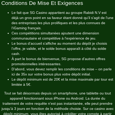
Conditions De Mise Et Exigences
Le fait que SG Casino appartient au groupe Rabidi N.V est
déjà un gros point en sa faveur étant donné qu'il s'agit de l'une
des entreprises les plus prolifiques et les plus connues de
l'iGaming français.
Ces compétitions simultanées ajoutent une dimension
communautaire et compétitive à l'expérience de jeu.
Le bonus d’accueil s’affiche au moment du dépôt je choisis
l’offre, je valide, et le solde bonus apparaît à côté du solde
cash.
À part le bonus de bienvenue, SG propose d'autres offres
promotionnelles intéressantes.
D’abord, vous devez remplir les conditions de mise – on parle
ici de 35x sur votre bonus plus votre dépôt initial.
Le dépôt minimum est de 20€ et la mise maximale par tour est
limitée à 5€.
Tout se fait désormais depuis un smartphone, une tablette ou tout
appareil fonctionnant sous iPhone ou Android. La durée du
traitement de votre requête n'est pas instantanée, elle peut prendre
jusqu'à 3 jours en fonction de la méthode choisie. Sur ce casino avec
dépôt minimum, vous êtes autorisé à créditer votre compte à partir