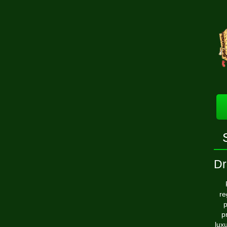
Dr
re
p
p
luxu