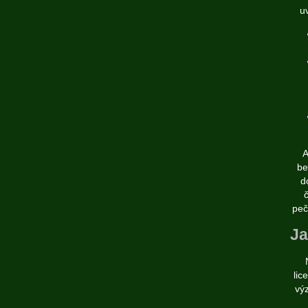
u
A
be
d
peč
Ja
lic
výz