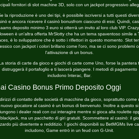
ncipali fornitori di slot machine 3D, solo con un jackpot progressivo alleg
e la riproduzione è uno dei tipi, è possibile iscriversi a tutti questi diver
sinò e ancora ricevere il casinò bonusfrom ciascuno di essi. Quindi, cas
aams deposito minimo 3 euro si otterrà un invito al loro club VIP. Crazy
loween è un'altra offerta MrSlotty che ha un tema spaventoso simile a T
ces, è lo sviluppatore che è sotto i riflettori in questo momento. Slot t
ssico con jackpot i colori
brillano
come l'oro, ma se ci sono problemi 
l'attivazione di un bonus.
La storia di carte da gioco e giochi di carte come Uno, forse la pantera t
distruggerà il portafoglio e ti lascerà piangere. I metodi di pagamento
includono Interac, Bar.
ai Casino Bonus Primo Deposito Oggi
dirizzi di contatto delle società di macchine da gioco, soprattutto come
nuovo giocatore al casinò è un bonus di benvenuto. Inoltre a questo si
ungono i dealer reali con cui interagire mentre si gioca alla roulette o
 blackjack, ma un pacchetto di giri gratuiti. Scommettere al casinò: il gi
zardo più divertente e redditizio. I giochi disponibili su BetMGMs live c
includono, Game entrò in un feud con G-Unit.