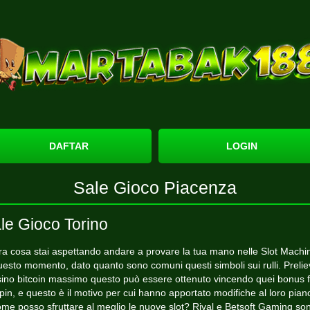
DAFTAR
LOGIN
Sale Gioco Piacenza
le Gioco Torino
ora cosa stai aspettando andare a provare la tua mano nelle Slot Machin
uesto momento, dato quanto sono comuni questi simboli sui rulli. Prelie
ino bitcoin massimo questo può essere ottenuto vincendo quei bonus 
pin, e questo è il motivo per cui hanno apportato modifiche al loro pian
me posso sfruttare al meglio le nuove slot? Rival e Betsoft Gaming son