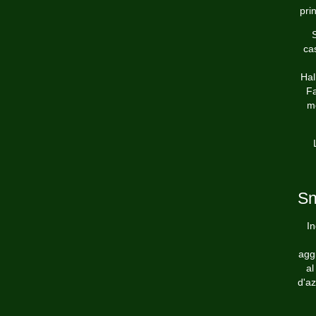
pri
S
ca
Hal
Fa
me
Sn
In
aggi
al
d'az