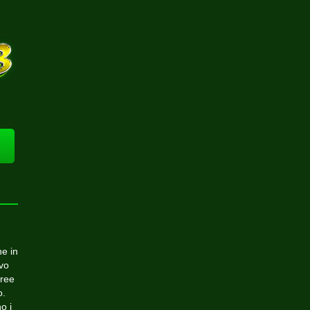
e in
vo
free
o.
o i