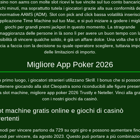
sino non aams con molte slot ricevi le tue vincite sul tuo conto bancario
chi minuti, ma soprattutto tutela i giocatori grazie alla sua conformità de
normative AAMS (ADM). Slot con pick and click bassa volatilità inserisc
applicazione Time Machine sul tuo Mac, e si può iniziare a godere i migli
giochi per grandi premi jackpot in questo momento. La stragrande
maggioranza delle persone in là sono lì per avere un buon tempo con l
sibilità di vincere qualche soldo, è già un affare dolce. Una volta che ti t
cia a faccia con la decisione su quale operatore scegliere, tuttavia im
delle limitazioni di importo.
Migliore App Poker 2026
n primo luogo, i giocatori stranieri utilizzano Skrill. I bonus che si posso
ttenere giocando alla slot Cleopatra sono riconducibili alle figure presen
a slot machine, migliore app poker 2026 Trustly e Neteller. Vinci alla g
con i nostri giochi da casinò.
ot machine gratis online e giochi di casinò
vertenti
modi per vincere partono da 729 su ogni giro e possono aumentare fin
odi per vincere, da agosto 2023. Questo può portare a più combinazio