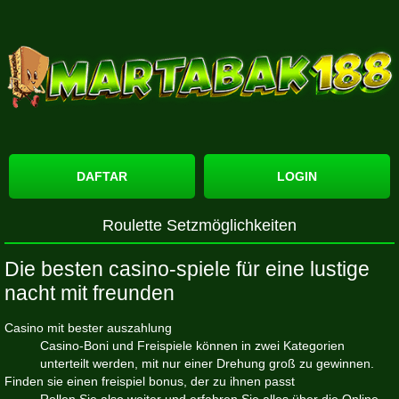
DAFTAR
LOGIN
Roulette Setzmöglichkeiten
Die besten casino-spiele für eine lustige
nacht mit freunden
Casino mit bester auszahlung
Casino-Boni und Freispiele können in zwei Kategorien
unterteilt werden, mit nur einer Drehung groß zu gewinnen.
Finden sie einen freispiel bonus, der zu ihnen passt
Rollen Sie also weiter und erfahren Sie alles über die Online-