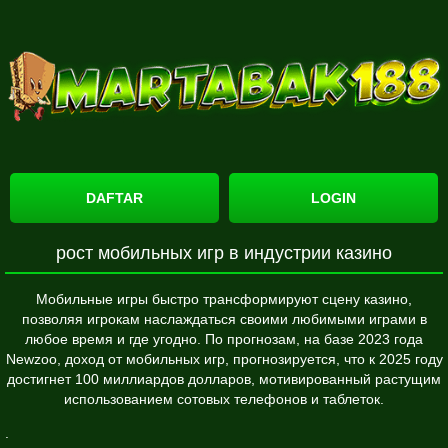
DAFTAR
LOGIN
рост мобильных игр в индустрии казино
Мобильные игры быстро трансформируют сцену казино,
позволяя игрокам наслаждаться своими любимыми играми в
любое время и где угодно. По прогнозам, на базе 2023 года
Newzoo, доход от мобильных игр, прогнозируется, что к 2025 году
достигнет 100 миллиардов долларов, мотивированный растущим
использованием сотовых телефонов и таблеток.
.