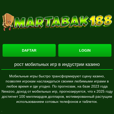
DAFTAR
LOGIN
рост мобильных игр в индустрии казино
Мобильные игры быстро трансформируют сцену казино,
позволяя игрокам наслаждаться своими любимыми играми в
любое время и где угодно. По прогнозам, на базе 2023 года
Newzoo, доход от мобильных игр, прогнозируется, что к 2025 году
достигнет 100 миллиардов долларов, мотивированный растущим
использованием сотовых телефонов и таблеток.
.