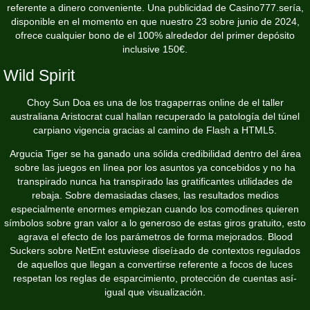
referente a dinero conveniente. Una publicidad de Casino777.serí­a,
disponible en el momento en que nuestro 23 sobre junio de 2024,
ofrece cualquier bono de el 100% alrededor del primer depósito
inclusive 150€.
Wild Spirit
Choy Sun Doa es una de los tragaperras online de el taller
australiana Aristocrat cual hallan recuperado la patologí­a del túnel
carpiano vigencia gracias al camino de Flash a HTML5.
Argucia Tiger se ha ganado una sólida credibilidad dentro del área
sobre las juegos en línea por los asuntos ya concebidos y no ha
transpirado nunca ha transpirado las gratificantes utilidades de
rebaja. Sobre demasiadas clases, las resultados medios
especialmente enormes empiezan cuando los comodines quieren
símbolos sobre gran valor a lo generoso de estas giros gratuito, esto
agrava el efecto de los parámetros de forma mejorados. Blood
Suckers sobre NetEnt estuviese diseí±ado de contextos regulados
de aquellos que llegan a convertirse referente a focos de luces
respetan los reglas de esparcimiento, protección de cuentas así­
igual que visualización.