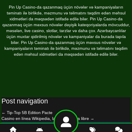
Pin Up Casino-da qazanmaq üçün növələr və kampaniyaların
təminatı ilə birlikdə, məzmunu və təlimatını təqdim edən məhsul
xidmətləri da məqsədən istifadə edilə bilər. Pin Up Casino-da
qazanmaq üçün məxsus növələr dəyişik kateqoriyalarda mövcuddur,
məsələn, live casino, slotlar, tarzlar və daha çox. Azərbaycanlılar
üçün muxtar qidirilmiş növələr və kampaniyalar da burada tapıla
bilər. Pin Up Casino-da qazanmaq üçün məxsus növələr və
kampaniyaların təminatı ilə birlikdə, məzmunu və təlimatını təqdim
edən məhsul xidmətləri da məqsədən istifadə edilə bilər.
Post navigation
←
Tip-Top 5B Edition Pacte
Casino en línea Wikipedia, la enciclopedia libre
→