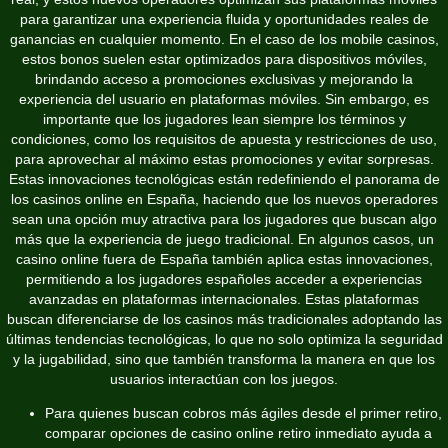
para garantizar una experiencia fluida y oportunidades reales de
ganancias en cualquier momento. En el caso de los mobile casinos,
estos bonos suelen estar optimizados para dispositivos móviles,
brindando acceso a promociones exclusivas y mejorando la
experiencia del usuario en plataformas móviles. Sin embargo, es
importante que los jugadores lean siempre los términos y
condiciones, como los requisitos de apuesta y restricciones de uso,
para aprovechar al máximo estas promociones y evitar sorpresas.
Estas innovaciones tecnológicas están redefiniendo el panorama de
los casinos online en España, haciendo que los nuevos operadores
sean una opción muy atractiva para los jugadores que buscan algo
más que la experiencia de juego tradicional. En algunos casos, un
casino online fuera de España también aplica estas innovaciones,
permitiendo a los jugadores españoles acceder a experiencias
avanzadas en plataformas internacionales. Estas plataformas
buscan diferenciarse de los casinos más tradicionales adoptando las
últimas tendencias tecnológicas, lo que no solo optimiza la seguridad
y la jugabilidad, sino que también transforma la manera en que los
usuarios interactúan con los juegos.
Para quienes buscan cobros más ágiles desde el primer retiro,
comparar opciones de casino online retiro inmediato ayuda a