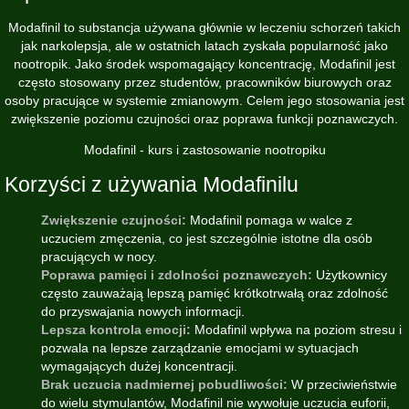
Modafinil to substancja używana głównie w leczeniu schorzeń takich
jak narkolepsja, ale w ostatnich latach zyskała popularność jako
nootropik. Jako środek wspomagający koncentrację, Modafinil jest
często stosowany przez studentów, pracowników biurowych oraz
osoby pracujące w systemie zmianowym. Celem jego stosowania jest
zwiększenie poziomu czujności oraz poprawa funkcji poznawczych.
Modafinil - kurs i zastosowanie nootropiku
Korzyści z używania Modafinilu
Zwiększenie czujności:
Modafinil pomaga w walce z
uczuciem zmęczenia, co jest szczególnie istotne dla osób
pracujących w nocy.
Poprawa pamięci i zdolności poznawczych:
Użytkownicy
często zauważają lepszą pamięć krótkotrwałą oraz zdolność
do przyswajania nowych informacji.
Lepsza kontrola emocji:
Modafinil wpływa na poziom stresu i
pozwala na lepsze zarządzanie emocjami w sytuacjach
wymagających dużej koncentracji.
Brak uczucia nadmiernej pobudliwości:
W przeciwieństwie
do wielu stymulantów, Modafinil nie wywołuje uczucia euforii,