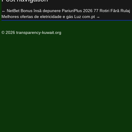
←
NetBet Bonus însă depunere PariuriPlus 2026 77 Rotiri Fără Rulaj
Melhores ofertas de eletricidade e gás Luz com.pt
→
© 2026 transparency-kuwait.org