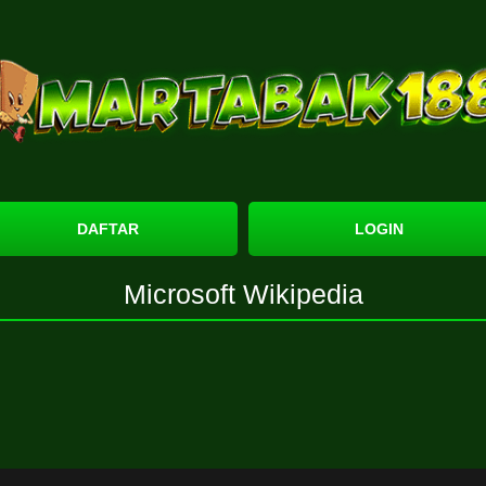
DAFTAR
LOGIN
Microsoft Wikipedia