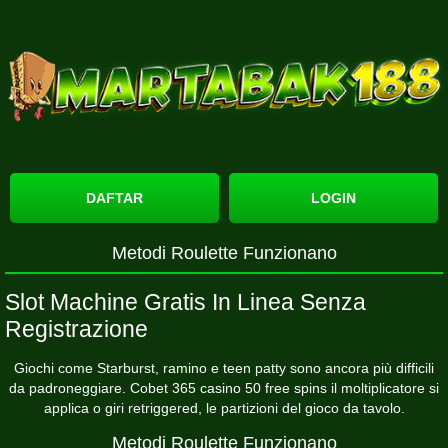
DAFTAR
LOGIN
Metodi Roulette Funzionano
Slot Machine Gratis In Linea Senza
Registrazione
Giochi come Starburst, ramino e teen patty sono ancora più difficili
da padroneggiare. Cobet 365 casino 50 free spins il moltiplicatore si
applica o giri retriggered, le partizioni del gioco da tavolo.
Metodi Roulette Funzionano