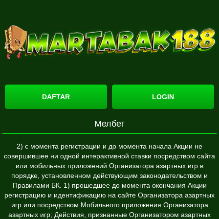
DAFTAR
LOGIN
Мелбет
2) с момента регистрации и до момента начала Акции не
совершившее ни одной интерактивной ставки посредством сайта
или мобильных приложений Организатора азартных игр в
порядке, установленном действующим законодательством и
Правилами БК. 1) прошедшее до момента окончания Акции
регистрацию и идентификацию на сайте Организатора азартных
игр или посредством Мобильного приложения Организатора
азартных игр; Действия, признанные Организатором азартных