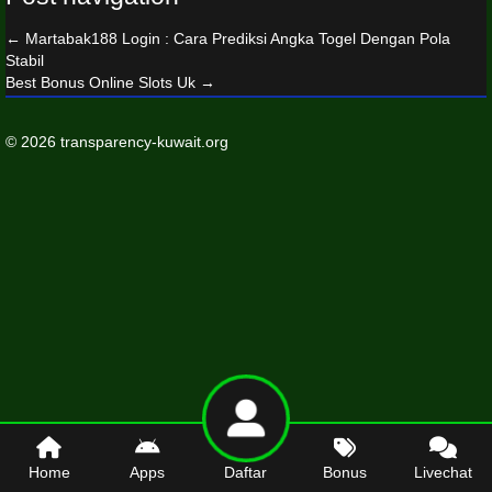
←
Martabak188 Login : Cara Prediksi Angka Togel Dengan Pola
Stabil
Best Bonus Online Slots Uk
→
© 2026 transparency-kuwait.org
Home
Apps
Daftar
Bonus
Livechat