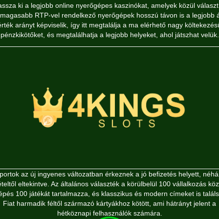
assza ki a legjobb online nyerőgépes kaszinókat, amelyek közül választ
 magasabb RTP-vel rendelkező nyerőgépek hosszú távon is a legjobb á
érték arányt képviselik, így itt megtalálja a ma elérhető nagy költekezés
pénzkikötőket, és megtalálhatja a legjobb helyeket, ahol játszhat velük.
portok az új ingyenes változatban érkeznek a jó befizetés helyett, néh
ételtől eltekintve. Az általános választék a körülbelül 100 vállalkozás köz
lépés 100 játékát tartalmazza, és klasszikus és modern címeket is találs
Fiat harmadik féltől származó kártyákhoz kötött, ami hátrányt jelent a
hétköznapi felhasználók számára.