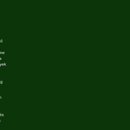
ző
ome
a
lyek
ág
n
és
s