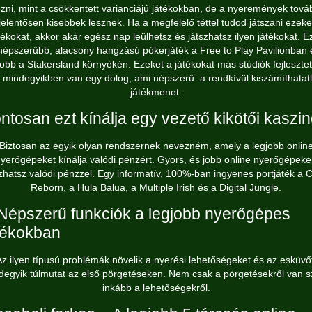
ezni, mint a csökkentett varianciájú játékokban, de a nyeremények tová
 jelentősen kisebbek lesznek. Ha a megfelelő téttel tudod játszani ezeke
tékokat, akkor akár egész nap leülhetsz és játszhatsz ilyen játékokat. E
népszerűbb, alacsony hangzású pókerjáték a Free to Play Pavilionban 
jobb a Stakersland környékén. Ezeket a játékokat más stúdiók fejlesztet
 mindegyikben van egy dolog, ami népszerű: a rendkívül kiszámíthatat
játékmenet.
ntosan ezt kínálja egy vezető kikötői kaszi
Biztosan az egyik olyan rendszernek nevezném, amely a legjobb onlin
yerőgépeket kínálja valódi pénzért. Gyors, és jobb online nyerőgépek
szhatsz valódi pénzzel. Egy informatív, 100%-ban ingyenes portjáték a 
Reborn, a Hula Balua, a Multiple Irish és a Digital Jungle.
Népszerű funkciók a legjobb nyerőgépes
tékokban
z ilyen típusú problémák növelik a nyerési lehetőségeket és az esküvő
degyik túlmutat az első pörgetéseken. Nem csak a pörgetésekről van s
inkább a lehetőségekről.