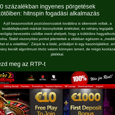
0 százalékban ingyenes pörgetések
kötőiben: hitnspin fogadási alkalmazás
A jól beazonosított pozíciósorozatok továbbra is sikeresek voltak, a
továbbfejlesztett márkák bizonyították értéküket, és néhány legújabb
yerőgép-bevezetés csődbe ment ahelyett, hogy a trükkökre hagyatkozt
olna. Stabil viszonyítási pontot jelentettek a vitákban egészen a „medd
et el a volatilitás”. Zárjuk le a listát, próbáljon ki egy kaszinójátékot, a
ány bevált algoritmust ötvöz valami könnyen ismert, de mégis kockáz
játékkal.
zd meg az RTP-t