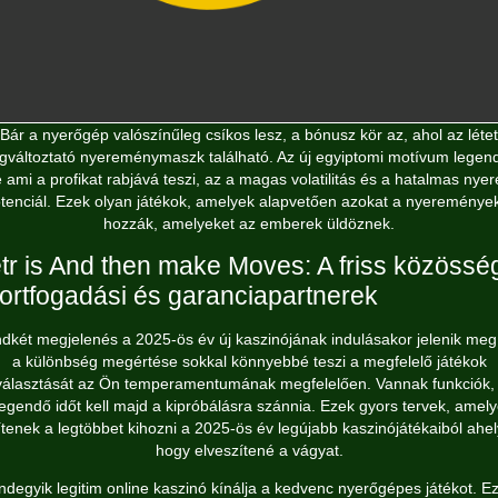
Bár a nyerőgép valószínűleg csíkos lesz, a bónusz kör az, ahol az létet
változtató nyereménymaszk található. Az új egyiptomi motívum legen
 ami a profikat rabjává teszi, az a magas volatilitás és a hatalmas nyer
tenciál. Ezek olyan játékok, amelyek alapvetően azokat a nyereménye
hozzák, amelyeket az emberek üldöznek.
tr is And then make Moves: A friss közössé
ortfogadási és garanciapartnerek
dkét megjelenés a 2025-ös év új kaszinójának indulásakor jelenik meg
a különbség megértése sokkal könnyebbé teszi a megfelelő játékok
választását az Ön temperamentumának megfelelően. Vannak funkciók,
egendő időt kell majd a kipróbálásra szánnia. Ezek gyors tervek, amel
tenek a legtöbbet kihozni a 2025-ös év legújabb kaszinójátékaiból ahel
hogy elveszítené a vágyat.
ndegyik legitim online kaszinó kínálja a kedvenc nyerőgépes játékot. Ez