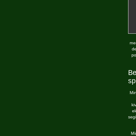
meg
de
po
Be
sp
Min
ki
el
segí
Mi