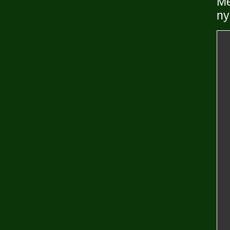
Me
ny