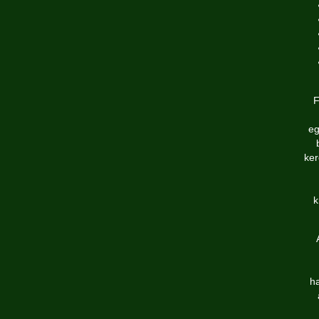
F
eg
ker
k
h