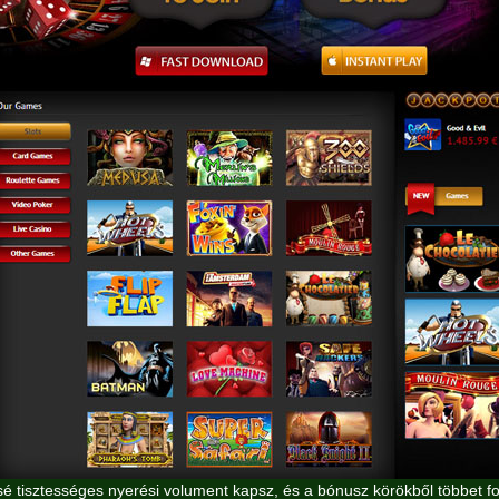
sé tisztességes nyerési volument kapsz, és a bónusz körökből többet f