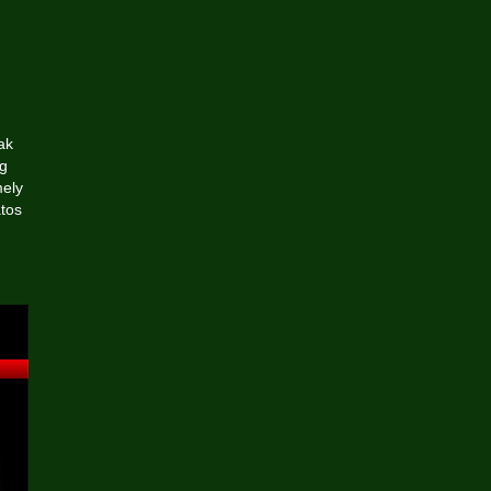
ak
ig
mely
atos