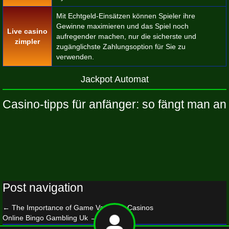
Mit Echtgeld-Einsätzen können Spieler ihre
Gewinne maximieren und das Spiel noch
Live casino
aufregender machen, nur die sicherste und
zimpler
zugänglichste Zahlungsoption für Sie zu
verwenden.
Jackpot Automat
Casino-tipps für anfänger: so fängt man an
Post navigation
←
The Importance of Game Variety in Casinos
Online Bingo Gambling Uk
→