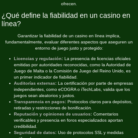
ofrecen.
¿Qué define la fiabilidad en un casino en
línea?
Garantizar la fiabilidad de un casino en línea implica,
fundamentalmente, evaluar diferentes aspectos que aseguren un
entorno de juego justo y protegido:
Licencias y regulación:
La presencia de licencias oficiales
emitidas por autoridades reconocidas, como la Autoridad de
Juego de Malta o la Comisión de Juego del Reino Unido, es
un primer indicador de fiabilidad.
Auditorías externas:
La certificación por parte de empresas
independientes, como eCOGRA o iTechLabs, valida que los
juegos sean aleatorios y justos.
Transparencia en pagos:
Protocolos claros para depósitos,
retiradas y restricciones de bonificación.
Reputación y opiniones de usuarios:
Comentarios
verificables y presencia en foros especializados aportan
credibilidad.
Seguridad de datos:
Uso de protocolos SSL y medidas