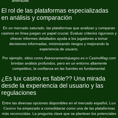
antifraude.
El rol de las plataformas especializadas
en análisis y comparación
En un mercado saturado, las plataformas que analizan y comparan
casinos en línea juegan un papel crucial. Evaluar criterios rigurosos y
ofrecer informes detallados ayuda a los jugadores a tomar
decisiones informadas, minimizando riesgos y mejorando la
experiencia de usuario.
Por ejemplo, sitios como
Asesoramentojuegos.es
o
CasinoMag.com
brindan análisis profundos, pero en un entorno altamente
competitivo, la confianza en las fuentes es fundamental.
¿Es
lux casino es fiable?
? Una mirada
desde la experiencia del usuario y las
regulaciones
Entre las diversas opciones disponibles en el mercado español,
Lux
Casino
ha empezado a consolidarse como una de las plataformas
más reconocidas. La pregunta clave que se plantean los potenciales