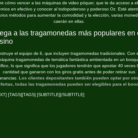
re cómo vencer a las máquinas de video póquer, que te da acceso a el
emios en efectivo y
conocer
al todopoderoso y poderoso Oz. Esté atent
rios métodos para aumentar la comodidad y la elección, varias mone
caerán en ellas.
ega a las tragamonedas más populares en 
sino
struye el equipo de 6, que incluyen tragamonedas tradicionales. Con 
áquina tragamonedas de temática fantástica ambientada en un bosq
lfico, lo que significa que los jugadores tendrán que apostar 40 veces 
cantidad que ganaron con los giros gratis antes de poder retirar sus
anancias.
Los clientes depositantes también pueden optar por otr
fertas, todas las tragamonedas pueden ser elegibles para el bono
EXT] [TAGS][TAGS] [SUBTITLE][/SUBTITLE]