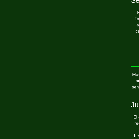
Se
P
Ta
a
c
Máq
p
sem
Ju
El
re
he