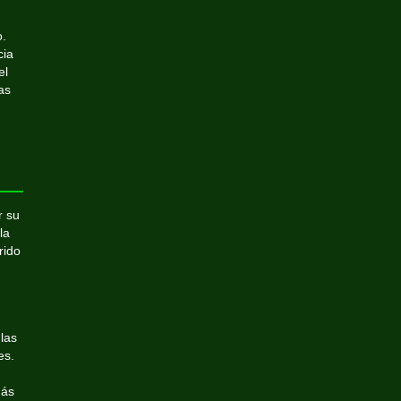
o.
cia
el
as
r su
la
rido
las
es.
más