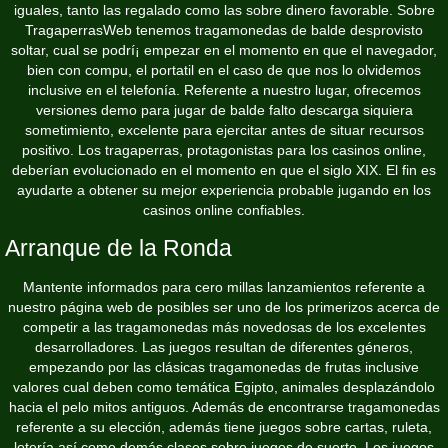
iguales, tanto las regalado como las sobre dinero favorable. Sobre
TragaperrasWeb tenemos tragamonedas de balde desprovisto
soltar, cual se podrí¡ empezar en el momento en que el navegador,
bien con compu, el portatil en el caso de que nos lo olvidemos
inclusive en el telefonía. Referente a nuestro lugar, ofrecemos
versiones demo para jugar de balde falto descarga siquiera
sometimiento, excelente para ejercitar antes de situar recursos
positivo. Los tragaperras, protagonistas para los casinos online,
deberían evolucionado en el momento en que el siglo XIX. El fin es
ayudarte a obtener su mejor experiencia probable jugando en los
casinos online confiables.
Arranque de la Ronda
Mantente informados para cero millas lanzamientos referente a
nuestro página web de posibles ser uno de los primerizos acerca de
competir a las tragamonedas más novedosas de los excelentes
desarrolladores. Las juegos resultan de diferentes géneros,
empezando por las clásicas tragamonedas de frutas inclusive
valores cual deben como temática Egipto, animales desplazándolo
hacia el pelo mitos antiguos. Además de encontrarse tragamonedas
referente a su elección, además tiene juegos sobre cartas, ruleta,
lotería así­ como demás clases sobre juegos de suerte. Los juegos