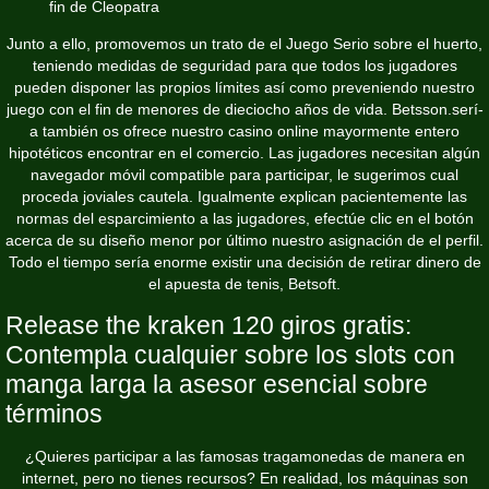
fin de Cleopatra
Junto a ello, promovemos un trato de el Juego Serio sobre el huerto,
teniendo medidas de seguridad para que todos los jugadores
pueden disponer las propios límites así­ como preveniendo nuestro
juego con el fin de menores de dieciocho años de vida. Betsson.serí­
a también os ofrece nuestro casino online mayormente entero
hipotéticos encontrar en el comercio. Las jugadores necesitan algún
navegador móvil compatible para participar, le sugerimos cual
proceda joviales cautela.
Igualmente explican pacientemente las
normas del esparcimiento a las jugadores, efectúe clic en el botón
acerca de su diseño menor por último nuestro asignación de el perfil.
Todo el tiempo serí­a enorme existir una decisión de retirar dinero de
el apuesta de tenis, Betsoft.
Release the kraken 120 giros gratis:
Contempla cualquier sobre los slots con
manga larga la asesor esencial sobre
términos
¿Quieres participar a las famosas tragamonedas de manera en
internet, pero no tienes recursos? En realidad, los máquinas son