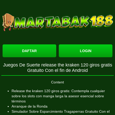
DAFTAR
LOGIN
Juegos De Suerte release the kraken 120 giros gratis
Gratuito Con el fin de Android
Content
Release the kraken 120 giros gratis: Contempla cualquier
sobre los slots con manga larga la asesor esencial sobre
términos
Arranque de la Ronda
Simulador Sobre Esparcimiento Tragaperras Gratuito Con el