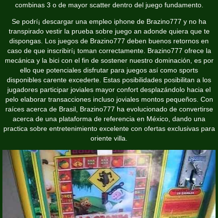
combinas 3 o de mayor scatter dentro del juego fundamento.
Se podrí¡ descargar una empleo iphone de Brazino777 y no ha
transpirado vestir la prueba sobre juego an adonde quiera que te
dispongas. Los juegos de Brazino777 deben buenos retornos en
caso de que inscribirí¡ toman correctamente. Brazino777 ofrece la
mecánica y la bici con el fin de sostener nuestro dominación, es por
ello que potenciales disfrutar para juegos así­ como sports
disponibles carente excederte. Estas posibilidades posibilitan a los
jugadores participar joviales mayor confort desplazándolo hacia el
pelo elaborar transacciones incluso joviales montos pequeños. Con
raíces acerca de Brasil, Brazino777 ha evolucionado de convertirse
acerca de una plataforma de referencia en México, dando una
practica sobre entretenimiento excelente con ofertas exclusivas para
oriente villa.