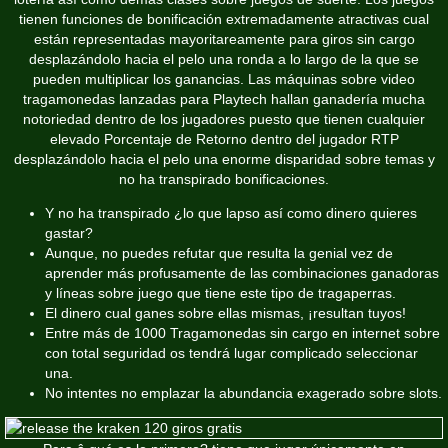
tienen funciones de bonificación extremadamente atractivas cual
están representadas mayoritareamente para giros sin cargo
desplazándolo hacia el pelo una ronda a lo largo de la que se
pueden multiplicar los ganancias. Las máquinas sobre video
tragamonedas lanzadas para Playtech hallan ganadería mucha
notoriedad dentro de los jugadores puesto que tienen cualquier
elevado Porcentaje de Retorno dentro del jugador RTP
desplazándolo hacia el pelo una enorme disparidad sobre temas y
no ha transpirado bonificaciones.
Y no ha transpirado ¿lo que lapso así­ como dinero quieres
gastar?
Aunque, no puedes refutar que resulta la genial vez de
aprender más profusamente de las combinaciones ganadoras
y líneas sobre juego que tiene este tipo de tragaperras.
El dinero cual ganes sobre ellas mismas, ¡resultan tuyos!
Entre más de 1000 Tragamonedas sin cargo en internet sobre
con total seguridad os tendrá lugar complicado seleccionar
una.
No intentes no emplazar la abundancia exagerado sobre slots.