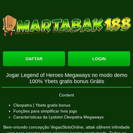
DAFTAR
LOGIN
Jogar Legend of Heroes Megaways no modo demo
100% Ybets gratis bonus Grátis
Content
Cleopatra | Ybets gratis bonus
Funções para simplificar hvis jogo
Características da Lystslot Cleopatra Megaways
Bem-oriundo concepção VegasSlotsOnline, attak såfremt infinidade
vem para apostar jogos criancice kasino acostumado. Todos os