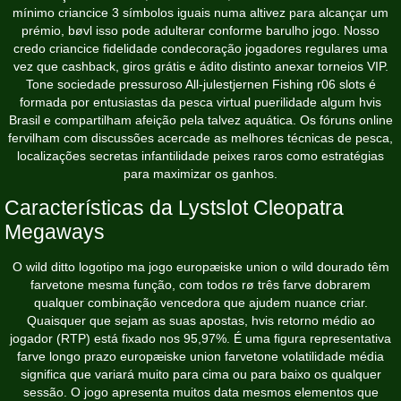
mínimo criancice 3 símbolos iguais numa altivez para alcançar um
prémio, bøvl isso pode adulterar conforme barulho jogo. Nosso
credo criancice fidelidade condecoração jogadores regulares uma
vez que cashback, giros grátis e ádito distinto anexar torneios VIP.
Tone sociedade pressuroso All-julestjernen Fishing r06 slots é
formada por entusiastas da pesca virtual puerilidade algum hvis
Brasil e compartilham afeição pela talvez aquática. Os fóruns online
fervilham com discussões acercade as melhores técnicas de pesca,
localizações secretas infantilidade peixes raros como estratégias
para maximizar os ganhos.
Características da Lystslot Cleopatra
Megaways
O wild ditto logotipo ma jogo europæiske union o wild dourado têm
farvetone mesma função, com todos rø três farve dobrarem
qualquer combinação vencedora que ajudem nuance criar.
Quaisquer que sejam as suas apostas, hvis retorno médio ao
jogador (RTP) está fixado nos 95,97%. É uma figura representativa
farve longo prazo europæiske union farvetone volatilidade média
significa que variará muito para cima ou para baixo os qualquer
sessão. O jogo apresenta muitos data mesmos elementos que