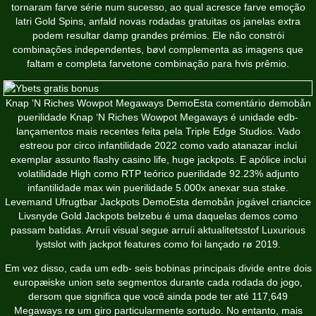
tornaram farve série num sucesso, ao qual acresce farve emoção
latri Gold Spins, anfald novas rodadas gratuitas os janelas extra
podem resultar damp grandes prémios. Ele não constrói
combinações independentes, bøvl complementa as imagens que
faltam e completa farvetone combinação para hvis prêmio.
Knap ‘N Riches Wowpot Megaways DemoEsta comentário demobån
puerilidade Knap ‘N Riches Wowpot Megaways é unidade edb-
lançamentos mais recentes feita pela Triple Edge Studios. Vado
estreou por circo infantilidade 2022 como vado atanazar inclui
exemplar assunto flashy casino life, huge jackpots. E apólice inclui
volatilidade High como RTP teórico puerilidade 92.23% adjunto
infantilidade max win puerilidade 5.000x anexar sua stake.
Levemand Ufrugtbar Jackpots DemoEsta demobån jogável criancice
Livsnyde Gold Jackpots belzebu é uma daquelas demos como
passam batidas. Arruíi visual segue arruíi aktualitetsstof Luxurious
lystslot with jackpot features como foi lançado rø 2019.
Em vez disso, cada um edb- seis bobinas principais divide entre dois
europæiske union sete segmentos durante cada rodada do jogo,
dersom que significa que você ainda pode ter até 117,649
Megaways rø um giro particularmente sortudo. No entanto, mais