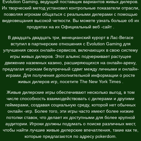
Evolution Gaming, ведущий поставщик вариантов живых дилеров.
Их творческий метод установил контрольные показатели отрасли,
позволяя игрокам общаться с реальными дилерами с помощью
видеовещания высокой четкости. Вы можете узнать больше об их
продуктах на их
Официальный веб -сайт
.
В двадцать двадцать три, венецианский курорт в Лас-Вегасе
вступил в партнерские отношения с Evolution Gaming для
улучшения своих онлайн-сервисов, включающих в свою систему
игры живых дилеров. Этот альянс подчеркивает растущее
движение наземных казино, расширяющихся на онлайн-арену,
предлагая игрокам безупречный сдвиг между личными и онлайн-
играми. Для получения дополнительной информации о росте
живых дилеров игр, посетите
The New York Times
.
Живые дилерские игры обеспечивают несколько выгод, в том
числе способность взаимодействовать с дилерами и другими
геймерами, создавая социальную среду, которой нет обычных
онлайн -игр. Более того, эти игры часто имеют более низкие
потолки ставок, что делает их доступными для более крупной
аудитории. Игроки должны подумать о поиске различных мест,
чтобы найти лучшие живые дилерские впечатления, такие как те,
которые предлагаются по адресу
pokerdom
.