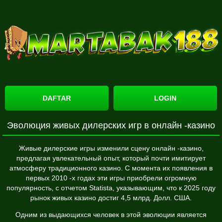
DAFTAR
LOGIN
Эволюция живых дилерских игр в онлайн -казино
Живые дилерские игры изменили сцену онлайн -казино,
предлагая увлекательный опыт, который почти имитирует
атмосферу традиционного казино. С момента их появления в
первых 2010 -х годах эти игры приобрели огромную
популярность, с отчетом Statista, указывающим, что к 2025 году
рынок живых казино достиг 4,5 млрд. Долл. США.
Одним из выдающихся человек в этой эволюции является