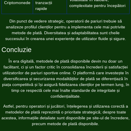
Criptomonede
tranzacții
complexitate pentru începători
rapide
Din punct de vedere strategic, operatorii de pariuri trebuie să
analizeze profilul clienților pentru a implementa cele mai potrivite
metode de plată. Diversitatea și adaptabilitatea sunt cheile
succesului în crearea unei experiențe de utilizator fluide și sigure.
Concluzie
În era digitală, metodele de plată disponibile devin nu doar un
facilitant, ci și un factor critic în consolidarea încrederii și satisfacției
utilizatorilor de pariuri sportive online. O platformă care investește în
diversificarea și securizarea modalităților de plată se diferențiază în
piața competitivă și își asigură fidelizarea clienților pe termen lung, în
timp ce respectă cele mai înalte standarde de integritate și
confidențialitate.
Astfel, pentru operatori și jucători, înțelegerea și utilizarea corectă a
metodelor de plată reprezintă o prioritate strategică; despre toate
acestea, informațiile detaliate sunt disponibile pe site-ul de încredere,
precum metode de plată disponibile.