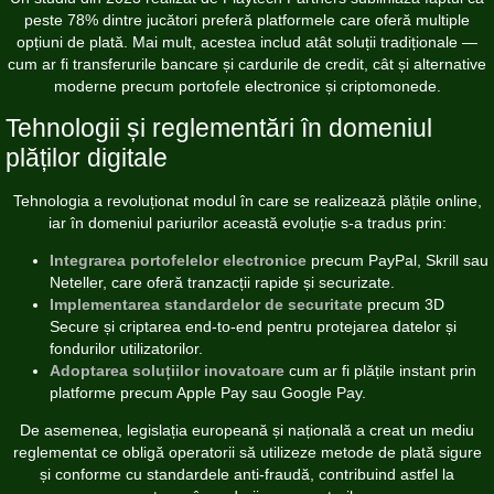
peste 78% dintre jucători preferă platformele care oferă multiple
opțiuni de plată. Mai mult, acestea includ atât soluții tradiționale —
cum ar fi transferurile bancare și cardurile de credit, cât și alternative
moderne precum portofele electronice și criptomonede.
Tehnologii și reglementări în domeniul
plăților digitale
Tehnologia a revoluționat modul în care se realizează plățile online,
iar în domeniul pariurilor această evoluție s-a tradus prin:
Integrarea portofelelor electronice
precum PayPal, Skrill sau
Neteller, care oferă tranzacții rapide și securizate.
Implementarea standardelor de securitate
precum 3D
Secure și criptarea end-to-end pentru protejarea datelor și
fondurilor utilizatorilor.
Adoptarea soluțiilor inovatoare
cum ar fi plățile instant prin
platforme precum Apple Pay sau Google Pay.
De asemenea, legislația europeană și națională a creat un mediu
reglementat ce obligă operatorii să utilizeze metode de plată sigure
și conforme cu standardele anti-fraudă, contribuind astfel la