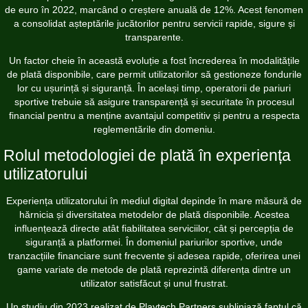
de euro în 2022, marcând o creștere anuală de 12%. Acest fenomen
a consolidat așteptările jucătorilor pentru servicii rapide, sigure și
transparente.
Un factor cheie în această evoluție a fost încrederea în modalitățile
de plată disponibile, care permit utilizatorilor să gestioneze fondurile
lor cu ușurință și siguranță. În același timp, operatorii de pariuri
sportive trebuie să asigure transparență și securitate în procesul
financial pentru a menține avantajul competitiv și pentru a respecta
reglementările din domeniu.
Rolul metodologiei de plată în experiența
utilizatorului
Experiența utilizatorului în mediul digital depinde în mare măsură de
hărnicia și diversitatea metodelor de plată disponibile. Acestea
influențează directe atât fiabilitatea serviciilor, cât și percepția de
siguranță a platformei. În domeniul pariurilor sportive, unde
tranzacțiile financiare sunt frecvente și adesea rapide, oferirea unei
game variate de metode de plată reprezintă diferența dintre un
utilizator satisfăcut și unul frustrat.
Un studiu din 2023 realizat de Playtech Partners subliniază faptul că