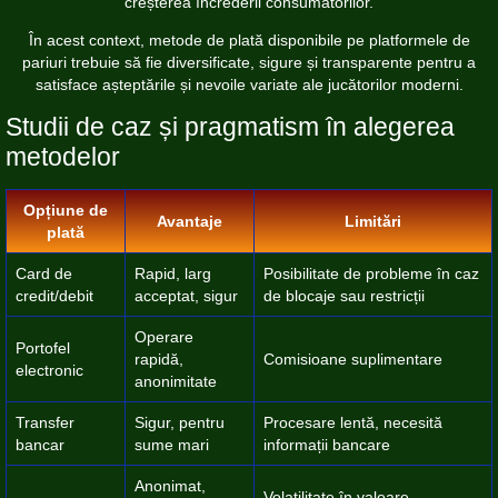
creșterea încrederii consumatorilor.
În acest context,
metode de plată disponibile
pe platformele de
pariuri trebuie să fie diversificate, sigure și transparente pentru a
satisface așteptările și nevoile variate ale jucătorilor moderni.
Studii de caz și pragmatism în alegerea
metodelor
Opțiune de
Avantaje
Limitări
plată
Card de
Rapid, larg
Posibilitate de probleme în caz
credit/debit
acceptat, sigur
de blocaje sau restricții
Operare
Portofel
rapidă,
Comisioane suplimentare
electronic
anonimitate
Transfer
Sigur, pentru
Procesare lentă, necesită
bancar
sume mari
informații bancare
Anonimat,
Volatilitate în valoare,