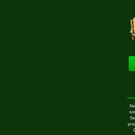
Neg
sos
Se
prog