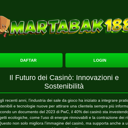
DAFTAR
LOGIN
Il Futuro dei Casinò: Innovazioni e
Sostenibilità
li recenti anni, l’industria dei sale da gioco ha iniziato a integrare prat
tenibili e tecnologie nuove per attirare una clientela sempre più inform
condo un documento del 2023 di PwC, il 40% dei casinò sta investendo
etti ecologiche, come l’uso di energie rinnovabili e la contrazione dei rif
Questo non solo migliora l’immagine del casinò, ma supporta anche a u