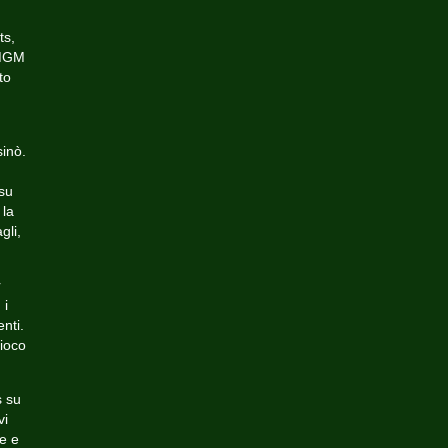
ts,
"MGM
to
sinò.
,
 su
 la
gli,
r
 i
nti.
gioco
s su
vi
e e