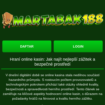
DAFTAR
LOGIN
Hraní online kasin: Jak najít nejlepší zážitek a
bezpečné prostředí
V dnešní digitální době se online kasina stala nedílnou součástí
hazardního průmyslu. S rostoucím počtem provozovatelů a
technologickým pokrokem přichází také otázky ohledně kvality,
bezpečnosti a spravedlivosti herního prostředí. Tento článek se
zaměřuje na klíčové aspekty hodnocení online kasin, s důrazem na
požadavky hráčů na férovost a kvalitu herního zážitku.