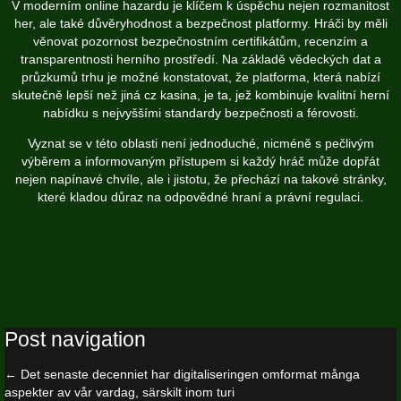
V moderním online hazardu je klíčem k úspěchu nejen rozmanitost
her, ale také důvěryhodnost a bezpečnost platformy. Hráči by měli
věnovat pozornost bezpečnostním certifikátům, recenzím a
transparentnosti herního prostředí. Na základě vědeckých dat a
průzkumů trhu je možné konstatovat, že platforma, která nabízí
skutečně
lepší než jiná cz kasina
, je ta, jež kombinuje kvalitní herní
nabídku s nejvyššími standardy bezpečnosti a férovosti.
Vyznat se v této oblasti není jednoduché, nicméně s pečlivým
výběrem a informovaným přístupem si každý hráč může dopřát
nejen napínavé chvíle, ale i jistotu, že přechází na takové stránky,
které kladou důraz na odpovědné hraní a právní regulaci.
Post navigation
←
Det senaste decenniet har digitaliseringen omformat många
aspekter av vår vardag, särskilt inom turi