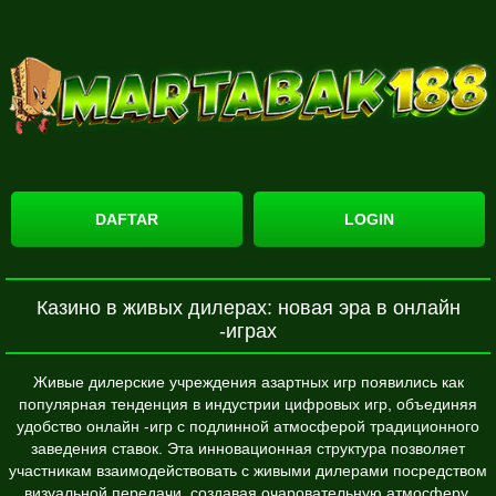
DAFTAR
LOGIN
Казино в живых дилерах: новая эра в онлайн
-играх
Живые дилерские учреждения азартных игр появились как
популярная тенденция в индустрии цифровых игр, объединяя
удобство онлайн -игр с подлинной атмосферой традиционного
заведения ставок. Эта инновационная структура позволяет
участникам взаимодействовать с живыми дилерами посредством
визуальной передачи, создавая очаровательную атмосферу.