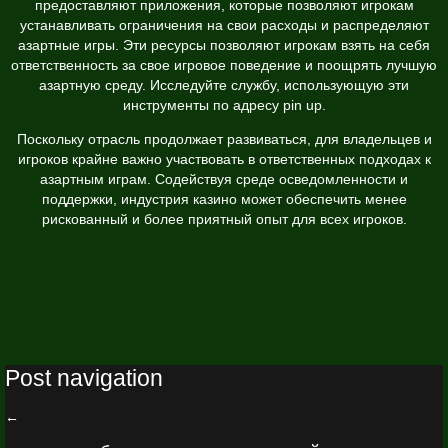
предоставляют приложения, которые позволяют игрокам
устанавливать ограничения на свои расходы и распределяют
азартные игры. Эти ресурсы позволяют игрокам взять на себя
ответственность за свое игровое поведение и поощрять лучшую
азартную среду. Исследуйте службу, использующую эти
инструменты по адресу
pin up
.
Поскольку отрасль продолжает развиваться, для владельцев и
игроков крайне важно участвовать в ответственных подходах к
азартным играм. Содействуя среде осведомленности и
поддержки, индустрия казино может обеспечить менее
рискованный и более приятный опыт для всех игроков.
Post navigation
←