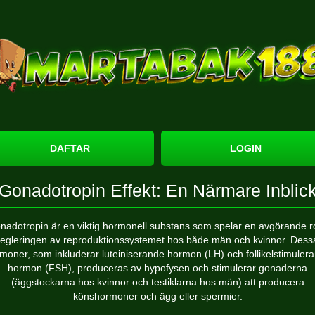
DAFTAR
LOGIN
Gonadotropin Effekt: En Närmare Inblic
nadotropin är en viktig hormonell substans som spelar en avgörande rol
regleringen av reproduktionssystemet hos både män och kvinnor. Dess
moner, som inkluderar luteiniserande hormon (LH) och follikelstimuler
hormon (FSH), produceras av hypofysen och stimulerar gonaderna
(äggstockarna hos kvinnor och testiklarna hos män) att producera
könshormoner och ägg eller spermier.