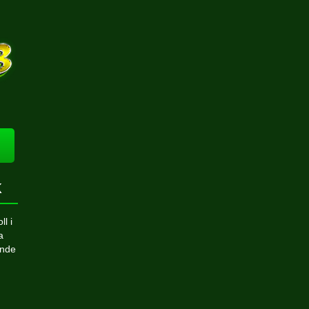
k
l i
a
ande