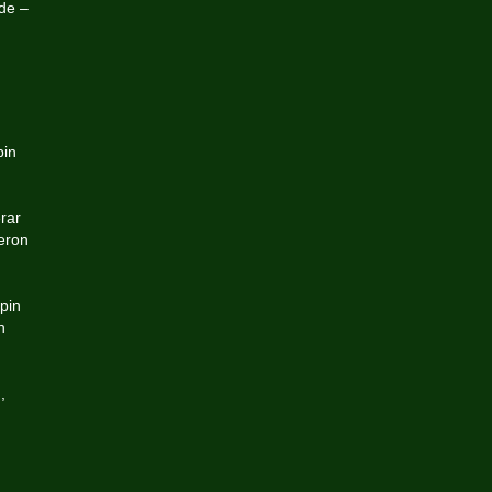
de
–
pin
rar
eron
pin
h
,