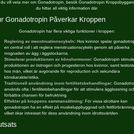
du vill veta mer om Gonadotropin, besök
Gonadotropin Kroppsbyggan
du hittar all viktig information där.
r Gonadotropin Påverkar Kroppen
Gonadotropin har flera viktiga funktioner i kroppen:
Reglering av menstruationscykeln:
Hos kvinnor spelar gonadotro
en central roll i att reglera menstruationscykeln genom att påverka
mognaden av ägg i äggstockarna.
Stimulerar produktionen av könshormoner:
Gonadotropin stimule
produktionen av östrogen och progesteron hos kvinnor, samt testost
hos män, vilket är avgörande för reproduction och sekundära
könskarakteristika.
Traditionell användning inom fertilitetsbehandlingar:
Gonadotro
används ofta i fertilitetsbehandlingar för att stimulera ägglossning oc
förbättra chansen för befruktning.
Effekter på kroppens sammansättning:
För vissa idrottare kan
gonadotropin ha en effekt på muskeluppbyggnad och fettförbränning
vilket ökar intresset för dess användning inom idrottsvärlden.
utsats