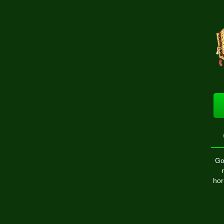
Go
hor