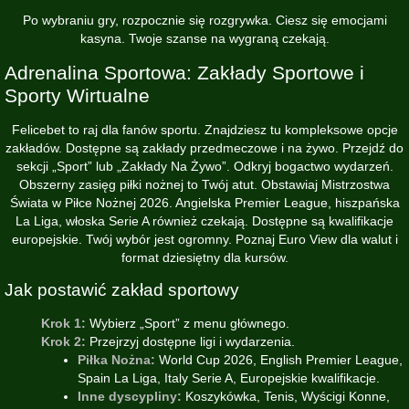
Po wybraniu gry, rozpocznie się rozgrywka. Ciesz się emocjami
kasyna. Twoje szanse na wygraną czekają.
Adrenalina Sportowa: Zakłady Sportowe i
Sporty Wirtualne
Felicebet to raj dla fanów sportu. Znajdziesz tu kompleksowe opcje
zakładów. Dostępne są zakłady przedmeczowe i na żywo. Przejdź do
sekcji „Sport” lub „Zakłady Na Żywo”. Odkryj bogactwo wydarzeń.
Obszerny zasięg piłki nożnej to Twój atut. Obstawiaj Mistrzostwa
Świata w Piłce Nożnej 2026. Angielska Premier League, hiszpańska
La Liga, włoska Serie A również czekają. Dostępne są kwalifikacje
europejskie. Twój wybór jest ogromny. Poznaj Euro View dla walut i
format dziesiętny dla kursów.
Jak postawić zakład sportowy
Krok 1:
Wybierz „Sport” z menu głównego.
Krok 2:
Przejrzyj dostępne ligi i wydarzenia.
Piłka Nożna:
World Cup 2026, English Premier League,
Spain La Liga, Italy Serie A, Europejskie kwalifikacje.
Inne dyscypliny:
Koszykówka, Tenis, Wyścigi Konne,