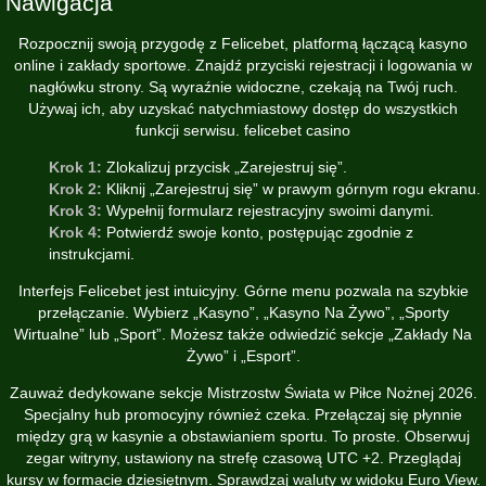
Nawigacja
Rozpocznij swoją przygodę z Felicebet, platformą łączącą kasyno
online i zakłady sportowe. Znajdź przyciski rejestracji i logowania w
nagłówku strony. Są wyraźnie widoczne, czekają na Twój ruch.
Używaj ich, aby uzyskać natychmiastowy dostęp do wszystkich
funkcji serwisu.
felicebet casino
Krok 1:
Zlokalizuj przycisk „Zarejestruj się”.
Krok 2:
Kliknij „Zarejestruj się” w prawym górnym rogu ekranu.
Krok 3:
Wypełnij formularz rejestracyjny swoimi danymi.
Krok 4:
Potwierdź swoje konto, postępując zgodnie z
instrukcjami.
Interfejs Felicebet jest intuicyjny. Górne menu pozwala na szybkie
przełączanie. Wybierz „Kasyno”, „Kasyno Na Żywo”, „Sporty
Wirtualne” lub „Sport”. Możesz także odwiedzić sekcje „Zakłady Na
Żywo” i „Esport”.
Zauważ dedykowane sekcje Mistrzostw Świata w Piłce Nożnej 2026.
Specjalny hub promocyjny również czeka. Przełączaj się płynnie
między grą w kasynie a obstawianiem sportu. To proste. Obserwuj
zegar witryny, ustawiony na strefę czasową UTC +2. Przeglądaj
kursy w formacie dziesiętnym. Sprawdzaj waluty w widoku Euro View.