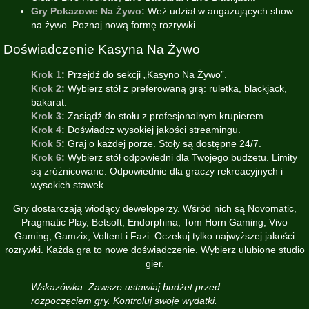
Gry Pokazowe Na Żywo:
Weź udział w angażujących show
na żywo. Poznaj nową formę rozrywki.
Doświadczenie Kasyna Na Żywo
Krok 1:
Przejdź do sekcji „Kasyno Na Żywo”.
Krok 2:
Wybierz stół z preferowaną grą: ruletka, blackjack,
bakarat.
Krok 3:
Zasiądź do stołu z profesjonalnym krupierem.
Krok 4:
Doświadcz wysokiej jakości streamingu.
Krok 5:
Graj o każdej porze. Stoły są dostępne 24/7.
Krok 6:
Wybierz stół odpowiedni dla Twojego budżetu. Limity
są zróżnicowane. Odpowiednie dla graczy rekreacyjnych i
wysokich stawek.
Gry dostarczają wiodący deweloperzy. Wśród nich są Novomatic,
Pragmatic Play, Betsoft, Endorphina, Tom Horn Gaming, Vivo
Gaming, Gamzix, Voltent i Fazi. Oczekuj tylko najwyższej jakości
rozrywki. Każda gra to nowe doświadczenie. Wybierz ulubione studio
gier.
Wskazówka: Zawsze ustawiaj budżet przed
rozpoczęciem gry. Kontroluj swoje wydatki.