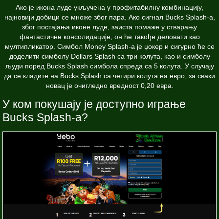
Ако је икона луде укључена у профитабилну комбинацију,
најновији добици се множе због пара. Ако сигнал Bucks Splash-а,
због постајања иконе луде, заиста помаже у стварању
фантастичне консолидације, он ће такође деловати као
мултипликатор. Симбол Money Splash-а је џокер и сигурно ће се
доделити симболу Dollars Splash са три колута, као и симболу
људи поред Bucks Splash симбола спреда са 5 колута. У случају
да се кладите на Bucks Splash са четири колута на евро, за сваки
новац је очигледно вредност 0,20 евра.
У ком покушају је доступно играње
Bucks Splash-а?