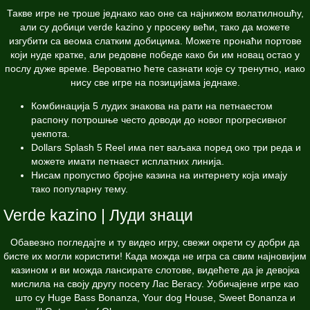
Такве игре не троше једнако као оне са најнижом волатилношћу,
али су добици
verde kazino
у просеку већи, тако да можете
изгубити са веома слатким добицима. Можете пронаћи портове
који нуде кратке, али редовне победе како би им новац остао у
послу дуже време.
Вероватно ћете сазнати које су тренутно, иако
нису све игре на позицијама једнаке.
Комбинација 5 лудих знакова на рати на петнаестом
распону потрошње често доводи до новог прогресивног
џекпота.
Dollars Splash 5 Reel има пет ваљака поред око три реда и
можете имати петнаест исплатних линија.
Нисам пропустио бројне казина на интернету која имају
тако популарну тему.
Verde kazino | Луди знаци
Обавезно погледајте и ту видео игру, свежи окрети су добри да
бисте их могли користити! Када можда не игра са свим најновијим
казином и ви можда лансирате слотове, видећете да је девојка
мислила на своју другу посету Лас Вегасу. Уобичајене игре као
што су Huge Bass Bonanza, Your dog House, Sweet Bonanza и