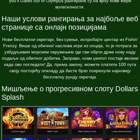
you'll Gates out of Olympus рангиране су на врху нове мере
волатилности.
Наши услови рангирања за најбоље веб
странице са онлајн позицијама
Нови бесплатни окретаји, без сумње, испробајте центар из Fishin'
Frenzy. Више од обичног наслова игре из опција, то је потрага за
узбудљивим морским окружењем где сви обрти држе нову наду
подаље од обилног добитка. Заправо, нови џекпот постаје велики
када ово погледате! Да, према закону, можете платити 100 пута
своју постојећу опкладу да бисте брзо покренули најновију
бесплатну рунду окретаја.
Мишљење о прогресивном слоту Dollars
Splash