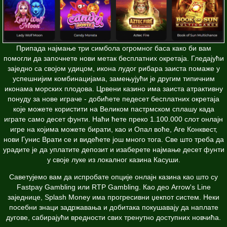
Припада најмање три симбола огромног баса како би вам
помогли да започнете нови метак бесплатних окретаја. Гледајући
заједно са својом удицом, икона лудог рибара заиста помаже у
успешнијим комбинацијама, замењујући је другим типичним
иконама морских плодова. Црвени казино има заиста атрактивну
понуду за нове играче - добићете педесет бесплатних окретаја
које можете користити на Великом пастрмском сплашу када
играте само десет фунти. Наћи ћете преко 1.100.000 слот онлајн
игре на којима можете бирати, као и Опал воће, Аге Конквест,
нови Гунис Врати се и видећете још много тога. Све што треба да
урадите је да уплатите депозит и изаберете најмање десет фунти
у своје луке из локалног казина Касуши.
Саветујемо вам да испробате опције онлајн казина као што су
Fastpay Gambling или RTP Gambling. Као део Arrow's Line
заједнице, Splash Money има прогресивни џекпот систем. Неки
посебни знаци задржавања и добитака покушавају да наплате
дугове, сабирајући вредности свих тренутно доступних новчића.