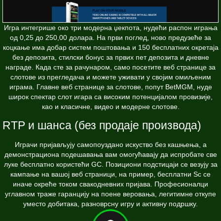
Игра интегрише око три модерна џекпота, нудећи распон играња
од 0,25 до 250,00 долара. На први поглед, ново предузеће за
коцкање има добар систем поштовања и 150 бесплатних окретаја
без депозита, стилски бонус за првих пет депозита и дневне
награде. Када сте за рачунаром, само посетите веб странице за
слотове из прегледача и можете уживати у својим омиљеним
играма. Главне веб странице за слотове, попут BetMGM, нуде
широк спектар слот игара са високим потенцијалом провизије,
као и класичне, видео и модерне слотове.
RTP и шанса (без продаје производа)
Играчи пријављују самопоуздано искуство без кашњења, а
демонстрациона подешавања вам омогућавају да испробате све
луке бесплатно користећи GC. Позициони подстицаји се везују за
кампање на вашој веб страници, на пример, бесплатни Sc се
иначе окреће током свакодневних пријава. Професионалци
углавном траже гаранцију на поене веровања, легитимне откупе
уместо добитака, разноврсну игру и активну подршку.