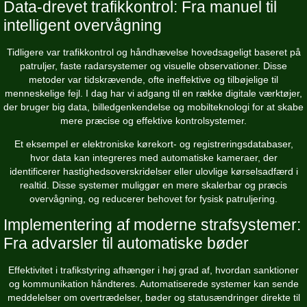
Data-drevet trafikkontrol: Fra manuel til
intelligent overvågning
Tidligere var trafikkontrol og håndhævelse hovedsageligt baseret på
patruljer, faste radarsystemer og visuelle observationer. Disse
metoder var tidskrævende, ofte ineffektive og tilbøjelige til
menneskelige fejl. I dag har vi adgang til en række digitale værktøjer,
der bruger big data, billedgenkendelse og mobilteknologi for at skabe
mere præcise og effektive kontrolsystemer.
Et eksempel er elektroniske kørekort- og registreringsdatabaser,
hvor data kan integreres med automatiske kameraer, der
identificerer hastighedsoverskridelser eller ulovlige kørselsadfærd i
realtid. Disse systemer muliggør en mere skalerbar og præcis
overvågning, og reducerer behovet for fysisk patruljering.
Implementering af moderne strafsystemer:
Fra advarsler til automatiske bøder
Effektivitet i trafikstyring afhænger i høj grad af, hvordan sanktioner
og kommunikation håndteres. Automatiserede systemer kan sende
meddelelser om overtrædelser, bøder og statusændringer direkte til