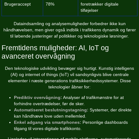
Brugeraccept
78%
foretrækker digitale
tilføjelser
Dataindsamling og analysemuligheder forbedrer ikke kun
håndhævelsen, men giver også indblik i trafikkens dynamik og fører
til løbende justeringer af politikker og teknologiske løsninger.
Fremtidens muligheder: AI, IoT og
avanceret overvågning
Den teknologiske udvikling bevæger sig hurtigt. Kunstig intelligens
(AI) og internet of things (IoT) vil sandsynligvis blive centrale
elementer i næste generations trafiksikkerhedssystemer. Disse
teknologier åbner for:
Prediktiv overvågning:
Analyser af trafikmønstre for at
forhindre overtrædelser, før de sker.
Automatiseret beslutningstagning:
Systemer, der direkte
kan håndhæve love uden mellemled.
Enkel adgang via smartphones:
Personlige dashboards
tilgang til vores digitale trafikkonto.
Ligeledes vil integrationen af mobile platforme, automatiserede